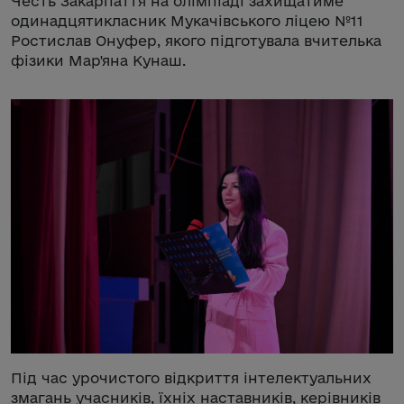
Честь Закарпаття на олімпіаді захищатиме
одинадцятикласник Мукачівського ліцею №11
Ростислав Онуфер, якого підготувала вчителька
фізики Мар'яна Кунаш.
Під час урочистого відкриття інтелектуальних
змагань учасників, їхніх наставників, керівників