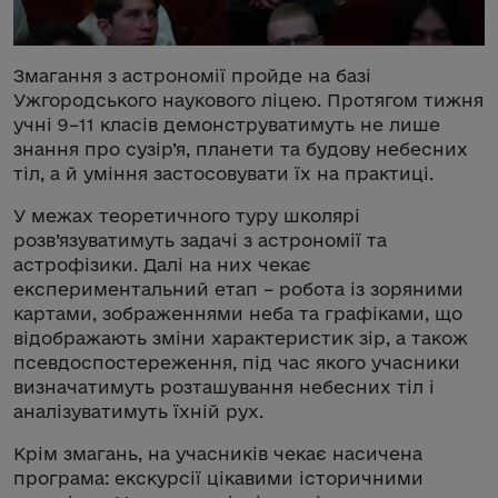
Змагання з астрономії пройде на базі
Ужгородського наукового ліцею. Протягом тижня
учні 9–11 класів демонструватимуть не лише
знання про сузір’я, планети та будову небесних
тіл, а й уміння застосовувати їх на практиці.
У межах теоретичного туру школярі
розв’язуватимуть задачі з астрономії та
астрофізики. Далі на них чекає
експериментальний етап – робота із зоряними
картами, зображеннями неба та графіками, що
відображають зміни характеристик зір, а також
псевдоспостереження, під час якого учасники
визначатимуть розташування небесних тіл і
аналізуватимуть їхній рух.
Крім змагань, на учасників чекає насичена
програма: екскурсії цікавими історичними