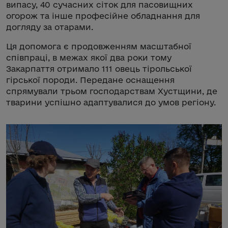
випасу, 40 сучасних сіток для пасовищних
огорож та інше професійне обладнання для
догляду за отарами.
Ця допомога є продовженням масштабної
співпраці, в межах якої два роки тому
Закарпаття отримало 111 овець тірольської
гірської породи. Передане оснащення
спрямували трьом господарствам Хустщини, де
тварини успішно адаптувалися до умов регіону.