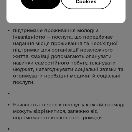
Cookies
орієнтацію, допомогу з пошуком житла та
роботи, а також наставництво;
підтримане проживання молоді з
інвалідністю
— послуга, що передбачає
надання місця проживання та необхідної
підтримки для організації незалежного
життя. Фахівці допомагають опанувати
навички самостійного побуту, планувати
бюджет, налагоджувати соціальні зв’язки та
отримувати необхідні медичні й соціальні
послуги.
Наявність і перелік послуг у кожній громаді
можуть відрізнятися, залежно від
спроможності конкретної громади.