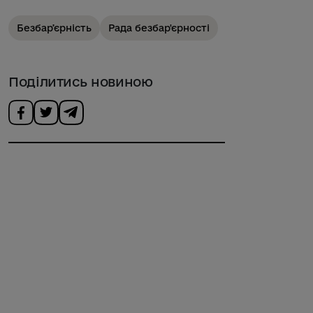
Безбарʼєрність
Рада безбар'єрності
Поділитись новиною