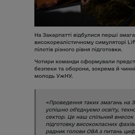
На Закарпатті відбулися перші змага
високореалістичному симуляторі Lif
пілотів різного рівня підготовки.
Чотири команди сформували предста
безпеки та оборони, зокрема й чинні
молодь УжНУ.
«
Проведення таких змагань на З
успішно об'єднуємо освіту, техн
сектор. Це наш спільний внесок
підготовку висококласних фахів
радник голови ОВА з питань циф