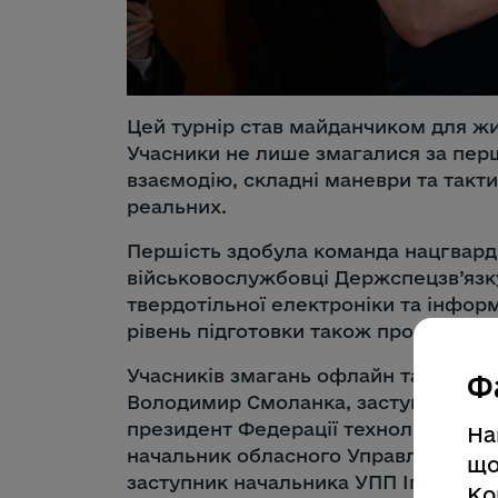
Цей турнір став майданчиком для жив
Учасники не лише змагалися за перш
взаємодію, складні маневри та такт
реальних.
Першість здобула команда нацгварді
військовослужбовці Держспецзв’язку
твердотільної електроніки та інфор
рівень підготовки також продемонст
Учасників змагань офлайн та онлай
Ф
Володимир Смоланка, заступник міні
президент Федерації технологічного
На
начальник обласного Управління Де
що
заступник начальника УПП Ігор Щер
Ко