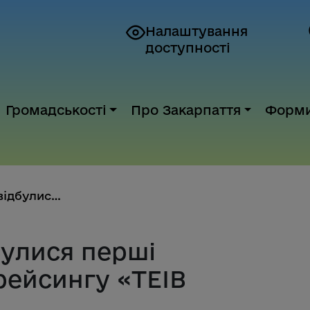
Налаштування
доступності
Громадськості
Про Закарпаття
Форм
На Закарпатті відбулися перші ...
булися перші
рейсингу «TEIB