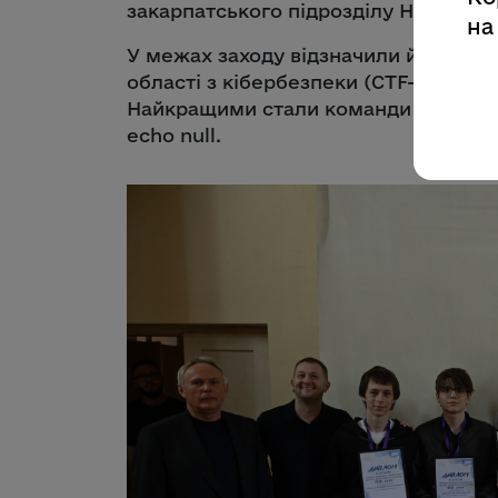
закарпатського підрозділу Нацгварді
на
У межах заходу відзначили й перем
області з кібербезпеки (CTF-змагань
Найкращими стали команди студенті
echo null.