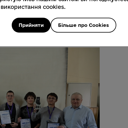
ї Кирило Ахметшин та інші.
 використання cookies.
ожців Першого відкритого чемпіонату
) «TEIB-2026», що відбувся в березні.
Прийняти
Більше про Cookies
в УжНУ – 7ELEVEN, ISLAND BOYS та