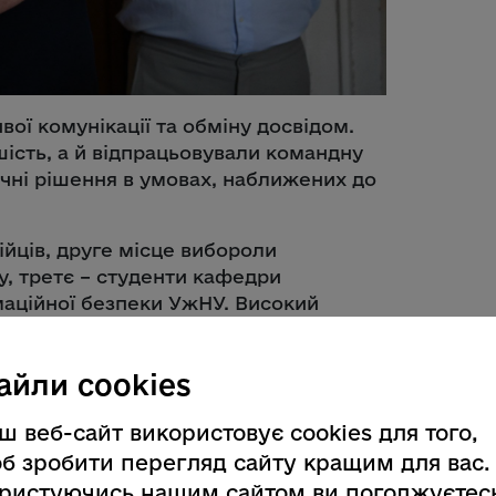
ої комунікації та обміну досвідом.
ість, а й відпрацьовували командну
ичні рішення в умовах, наближених до
йців, друге місце вибороли
, третє – студенти кафедри
маційної безпеки УжНУ. Високий
рували закарпатські патрульні.
н підтримували ректор УжНУ
айли cookies
стра молоді та спорту Віталій Лавров,
 спорту України Артур Булигін,
ш веб-сайт використовує cookies для того,
ржспецзв’язку Петро Маркевич,
б зробити перегляд сайту кращим для вас.
банич, заступник командира
ристуючись нашим сайтом ви погоджуєтес