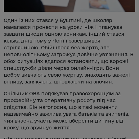
Один із них стався у Буштині, де школяр
намагався пронести на уроки ніж і планував
завдати шкоди однокласникам, інший стався
кілька днів тому у Чопі і завершився
стріляниною. Обійшлося без жертв, але
неповнолітньому загрожує довічне ув’язнення. В
обох ситуаціях вдалося встановити, що ворожі
спецслужби діяли через онлайн-ігри. Вони
добре вивчають свою жертву, знаходять важелі
впливу, залякують, штовхаючи на злочин.
Очільник ОВА подякував правоохоронцям за
професійну та оперативну роботу під час
слідства. Він наголосив, що в такі моменти
надзвичайно важлива увага батьків та вчителів,
чия вчасна участь може вберегти дитину від
кроку, що зруйнує життя.