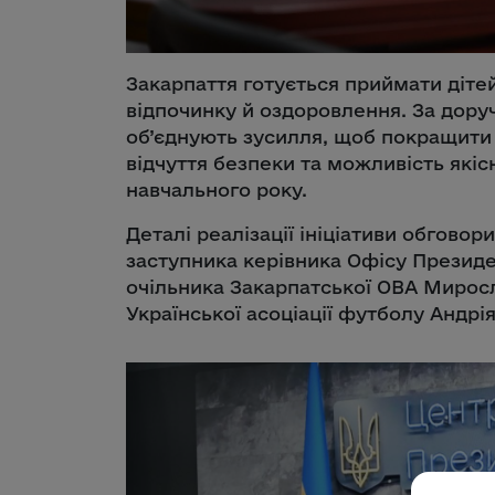
Закарпаття готується приймати діте
відпочинку й оздоровлення. За дору
об’єднують зусилля, щоб покращити 
відчуття безпеки та можливість які
навчального року.
Деталі реалізації ініціативи обговор
заступника керівника Офісу Президе
очільника Закарпатської ОВА Миросл
Української асоціації футболу Андрі