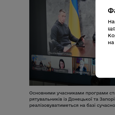
Ф
На
що
Ко
на
Основними учасниками програми ста
рятувальників із Донецької та Запор
реалізовуватиметься на базі сучасно