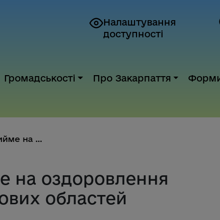
Налаштування
доступності
Громадськості
Про Закарпаття
Форм
Закарпаття прийме на оздоровле...
е на оздоровлення
тових областей