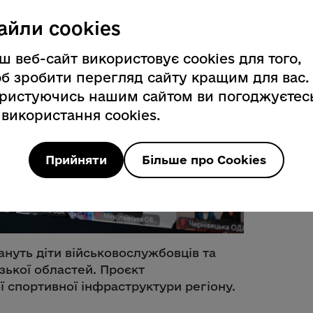
айли cookies
ш веб-сайт використовує cookies для того,
б зробити перегляд сайту кращим для вас.
ристуючись нашим сайтом ви погоджуєтес
 використання cookies.
Прийняти
Більше про Cookies
нуть діти військовослужбовців та
ізької областей. Проєкт
ї спортивної інфраструктури регіону.