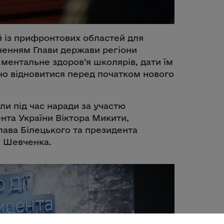
й із прифронтових областей для
ченням Глави держави регіони
ментальне здоров’я школярів, дати їм
сно відновитися перед початком нового
или під час наради за участю
нта України Віктора Микити,
ава Білецького та президента
я Шевченка.