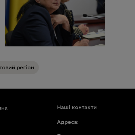
овий регіон
Наші контакти
вна
Адреса: