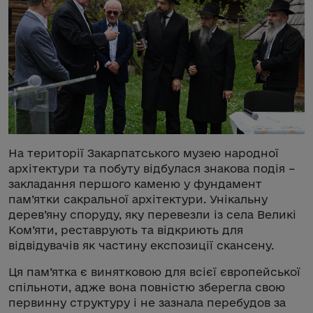
На території Закарпатського музею народної
архітектури та побуту відбулася знакова подія –
закладання першого каменю у фундамент
пам’ятки сакральної архітектури. Унікальну
дерев’яну споруду, яку перевезли із села Великі
Ком’яти, реставрують та відкриють для
відвідувачів як частину експозиції скансену.
Ця пам’ятка є винятковою для всієї європейської
спільноти, адже вона повністю зберегла свою
первинну структуру і не зазнала перебудов за