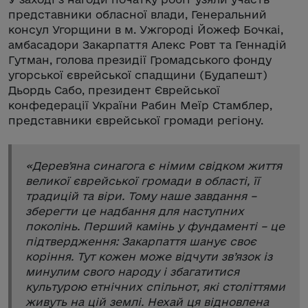
представники обласної влади, Генеральний
консул Угорщини в м. Ужгороді Йожеф Бочкаі,
амбасадори Закарпаття Алекс Ровт та Геннадій
Гутман, голова президії Громадського фонду
угорської єврейської спадщини (Будапешт)
Дьордь Сабо, президент Єврейської
конфедерації України Рабин Меїр Стамблер,
представники єврейської громади регіону.
«
Деревʼяна синагога є німим свідком життя
великої єврейської громади в області, її
традицій та віри. Тому наше завдання –
зберегти це надбання для наступних
поколінь. Перший камінь у фундаменті – це
підтвердження: Закарпаття шанує своє
коріння. Тут кожен може відчути зв’язок із
минулим свого народу і збагатитися
культурою етнічних спільнот, які століттями
живуть на цій землі. Нехай ця відновлена