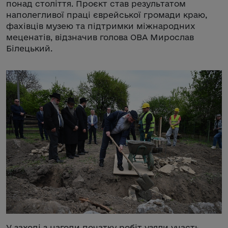
понад століття. Проєкт став результатом
наполегливої праці єврейської громади краю,
фахівців музею та підтримки міжнародних
меценатів, відзначив голова ОВА Мирослав
Білецький.
У заході з нагоди початку робіт узяли участь