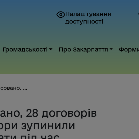
Налаштування
доступності
Громадськості
Про Закарпаття
Форм
17 тендерів скасовано, 28 дого...
ано, 28 договорів
тори зупинили
ти під час