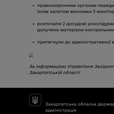
правоохоронним органам передал
їхнім запитом висновки 3 монітор
розпочали 2 досудові розслідува
долучено матеріали контрольних 
притягнули до адміністративної в
За інформацією Управління Західно
Закарпатській області
Закарпатська обласна держа
адміністрація