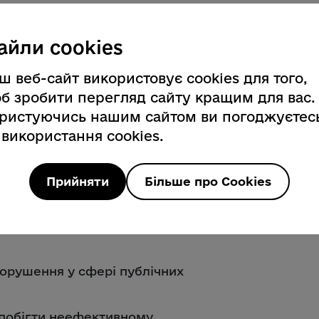
г законодавства при розгляді
дхилення (невідхилення) тендерних
айли cookies
ів/ спрощеної закупівлі – 61 випадок;
ш веб-сайт використовує cookies для того,
ння інформації про закупівлю – 35
б зробити перегляд сайту кращим для вас.
ристуючись нашим сайтом ви погоджуєтес
ур та/або щодо правомірності
 використання cookies.
и закупівлі – 12 випадків;
Прийняти
Більше про Cookies
давства під час укладання договору
го змін – 10 випадків.
порушення у сфері публічних
апобігти неефективному