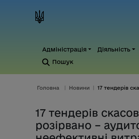
Адміністрація
Діяльність
Пошук
Головна
|
Новини
|
17 тендерів скасов
розірвано – ауди
неефективні витра