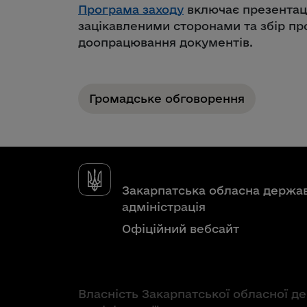
Програма заходу
включає презентаці
зацікавленими сторонами та збір п
доопрацювання документів.
Громадське обговорення
Закарпатська обласна держа
адміністрація
Офіційний вебсайт
Власність Закарпатської обласної д