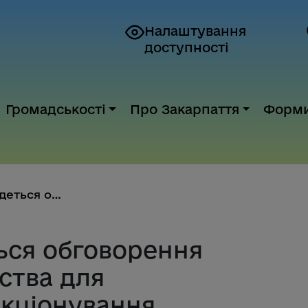
Налаштування
доступності
Громадськості
Про Закарпаття
Форм
24 квітня відбудеться обговоре...
ться обговорення
ства для
кціонування