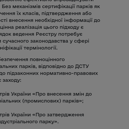
 Без механізмів сертифікації парків як
ачення їх класів, підтвердження або
сті внесення необхідної інформації до
цінна реалізація цього підходу є
ядок ведення Реєстру потребує
 сучасного законодавства у сфері
іфікації термінології.
безпечення повноцінного
альних парків, відповідно до ДСТУ
 до підзаконних нормативно-правових
с заходу:
трів України «Про внесення змін до
іальних (промислових) парків»;
трів України «Про затвердження
дустріального парку».