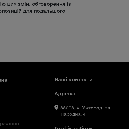
ю цих змін, обговорення із
ропозицій для подальшого
Наші контакти
вна
Адреса:
88008, м. Ужгород, пл.
Народна, 4
ержавної
Графік роботи