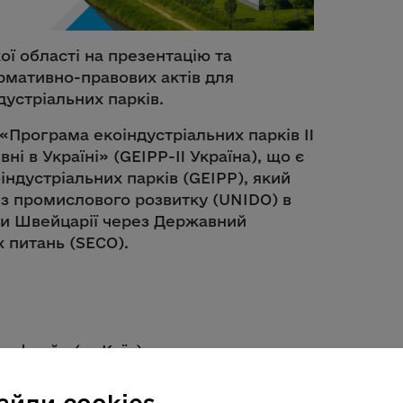
ї області на презентацію та
рмативно-правових актів для
устріальних парків.
«Програма екоіндустріальних парків II
і в Україні» (GEIPP-II Україна), що є
ндустріальних парків (GEIPP), який
 з промислового розвитку (UNIDO) в
ки Швейцарії через Державний
 питань (SECO).
 офлайн (м. Київ)
силанням
.