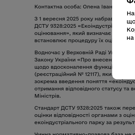
Ф
Контактна особа: Олена Іванова, 067
На
З 1 вересня 2025 року набрав чиннос
що
ДСТУ 9328:2025 «Екоіндустріальні па
Ко
оцінювання», який визначає вимоги д
на
встановлює процедуру їх оцінки на в
Водночас у Верховній Раді України д
Закону України «Про внесення змін 
щодо вдосконалення функціонування
(реєстраційний № 12117), яким пере
зокрема введення поняття «екоінду
отримання відповідного статусу та 
Міністрів.
Стандарт ДСТУ 9328:2025 також пер
оцінки відповідності органами з оці
екоіндустріального парку за резуль
Чинна нормативно-правова база не