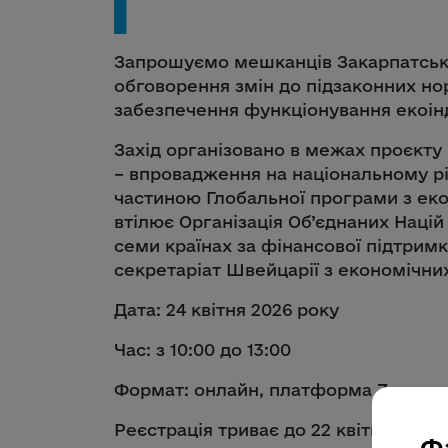
Запрошуємо мешканців Закарпатсько
обговорення змін до підзаконних но
забезпечення функціонування екоінд
Захід організовано в межах проєкту 
– впровадження на національному рівн
частиною Глобальної програми з екоі
втілює Організація Об’єднаних Націй
семи країнах за фінансової підтрим
секретаріат Швейцарії з економічних
Дата: 24 квітня 2026 року
Час: з 10:00 до 13:00
Формат: онлайн, платформа Zoom та
Реєстрація триває до 22 квітня за
по