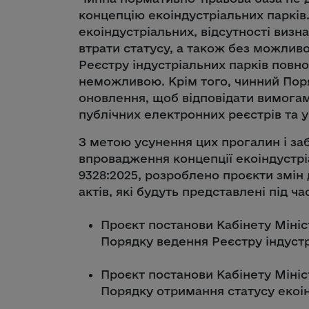
концепцію екоіндустріальних парків.
екоіндустріальних, відсутності визн
втрати статусу, а також без можливо
Реєстру індустріальних парків повно
неможливою. Крім того, чинний Пор
оновлення, щоб відповідати вимогам
публічних електронних реєстрів та ун
З метою усунення цих прогалин і за
впровадження концепції екоіндустрі
9328:2025, розроблено проєкти змін
актів, які будуть представлені під ча
Проєкт постанови Кабінету Мініс
Порядку ведення Реєстру індустр
Проєкт постанови Кабінету Мініс
Порядку отримання статусу екоін