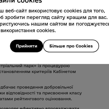
айли cookies
8863193,
info@livingplanet.org.ua
ш веб-сайт використовує cookies для того,
ті національний стандарт України
б зробити перегляд сайту кращим для вас.
рки. Критерії сталості та метод
ристуючись нашим сайтом ви погоджуєтес
о сталості індустріальних парків та
 використання cookies.
ідповідність.
о другого читання готується проєкт
Прийняти
Більше про Cookies
до деяких законодавчих актів України
 індустріальних парків»
дбачено низку важливих нововведень,
стріальний парк» із процедурою
встановленням критеріїв Кабінетом
едбачає проведення добровільної
нки відповідності та присвоєння класу
татами рейтингового оцінювання.
 дозволяє ефективно впроваджувати