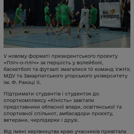
У новому форматі президентського проєкту
«Пліч-о-пліч» за першість у волейболі,
баскетболі та футзалі змагалися 10 команд УжНУ,
МДУ та Закарпатського угорського університету
ім. Ф. Ракоці ІІ.
Підтримати студентів і студенток до
спорткомплексу «Юність» завітали
представники обласної влади, освітянської та
спортивної спільнот, амбасадори проєкту,
ветерани, чирлідерки і друзі.
Від імені керівництва краю учасників привітала