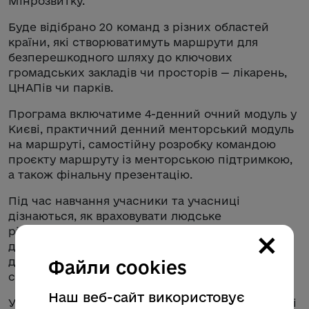
Мінрозвитку.
Буде відібрано 20 команд з різних областей
країни, які створюватимуть маршрути для
безперешкодного шляху до ключових
громадських закладів чи просторів — лікарень,
ЦНАПів чи парків.
Програма включатиме 4-денний очний модуль у
Києві, практичний денний менторський модуль
на маршруті, самостійну розробку командою
проєкту маршруту із менторською підтримкою,
а також фінальну презентацію.
Під час навчання учасники та учасниці
дізнаються, як враховувати людське
різноманіття, застосовувати норми й стандарти
×
доступності та принципи універсального
дизайну для створення безбар’єрного
Файли cookies
середовища.
Наш веб-сайт використовує
У 2025 році 15 громад уже пройшли навчання — і