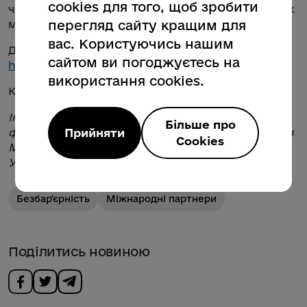
cookies для того, щоб зробити
частина з них перейшли до впровадження своїх
маршрутів. Настала черга вашої громади!
перегляд сайту кращим для
вас. Користуючись нашим
Детальніше про програму:
сайтом ви погоджуєтесь на
https://go.undp.org/TUF
.
використання cookies.
Крайній термін подачі: 28 квітня, 18:00
Ініціатива реалізується ПРООН в Україні за
Більше про
фінансової підтримки уряду Японії у співпраці з
Прийняти
Cookies
Міністерством розвитку громад та територій
України в межах проєкту «Рух без бар’єрів».
Безбарʼєрність
Міжнародні партнери
Поділитись новиною