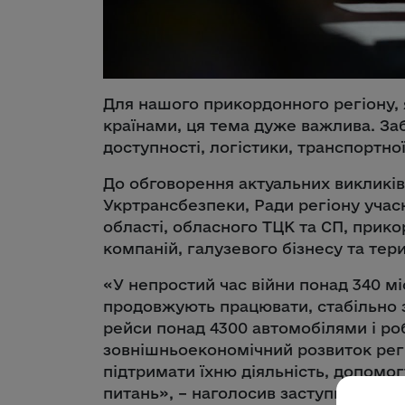
Для нашого прикордонного регіону,
країнами, ця тема дуже важлива. За
доступності, логістики, транспортної
До обговорення актуальних викликі
Укртрансбезпеки, Ради регіону учас
області, обласного ТЦК та СП, прико
компаній, галузевого бізнесу та тер
«У непростий час війни понад 340 м
продовжують працювати, стабільно 
рейси понад 4300 автомобілями і роб
зовнішньоекономічний розвиток регі
підтримати їхню діяльність, допомо
питань», – наголосив заступник гол