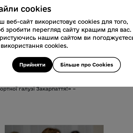
айли cookies
ш веб-сайт використовує cookies для того,
обговорили стан транспортної
б зробити перегляд сайту кращим для вас.
, особливості логістики в умовах
ристуючись нашим сайтом ви погоджуєтес
ого кордону та використання системи
 використання cookies.
вчасного оновлення персональних
отримання вантажно-габаритних норм
ам. «Нам важливо чути кожного.
Прийняти
Більше про Cookies
ати шляхи подолання тих викликів, з
ізники. Дякую учасникам за
сть. Разом працюємо задля підтримки
ортної галузі Закарпаття!» –