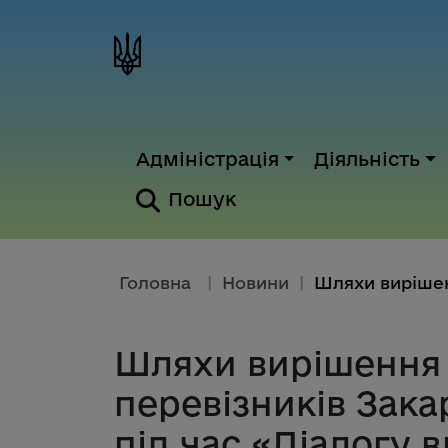
Адміністрація
Діяльність
Пошук
Головна
|
Новини
|
Шляхи вирішення
перевізників Зак
під час «Діалогу в