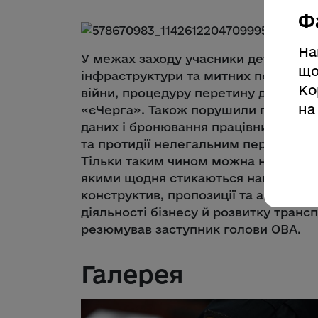
Ф
На
У межах заходу учасники детально 
що
інфраструктури та митних переходів
Ко
війни, процедуру перетину державн
на
«єЧерга». Також порушили питання 
даних і бронювання працівників, д
та протидії нелегальним перевізник
Тільки таким чином можна напрацюв
якими щодня стикаються наші перев
конструктив, пропозиції та активні
діяльності бізнесу й розвитку трансп
резюмував заступник голови ОВА.
Галерея