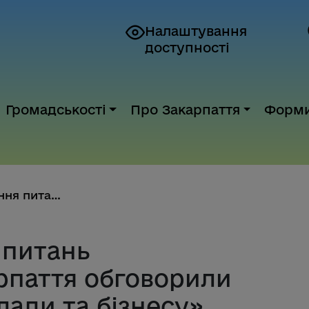
Налаштування
доступності
Громадськості
Про Закарпаття
Форм
Шляхи вирішення питань перевіз...
 питань
арпаття обговорили
лади та бізнесу»