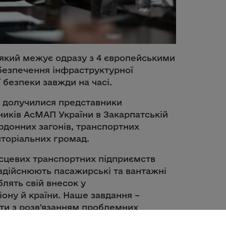
 який межує одразу з 4 європейськими
безпечення інфраструктурної
 безпеки завжди на часі.
в долучилися представники
ників АсМАП України в Закарпатській
рдонних загонів, транспортних
иторіальних громад.
ісцевих транспортних підприємств
здійснюють пасажирські та вантажні
лять свій внесок у
ону й країни. Наше завдання –
гти з розв'язанням проблемних
ови ОВА Ростислав Пріцак.