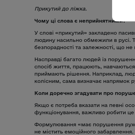
Прикутий до ліжка.
Чому ці слова є неприйнятними?
У слові «прикутий» закладено пасивн
людину насильно обмежили в русі. 
безпорадності та залежності, що не 
Насправді багато людей із порушен
спосіб життя, працюють, навчаються
приймають рішення. Наприклад, люд
колісним, сама визначає напрямок ру
Коли доречно згадувати про поруш
Якщо є потреба вказати на певні осо
функціонування, важливо робити це 
Формулювання «має порушення рухов
не містить емоційного забарвлення.