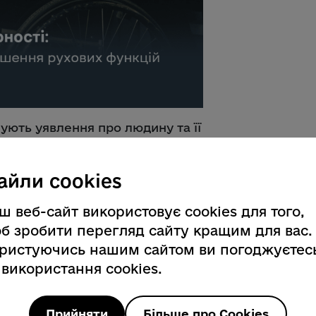
ують уявлення про людину та її
 важливо уникати формулювань, що
залежності. Натомість варто
айли cookies
визначення, які зберігають гідність
ш веб-сайт використовує cookies для того,
б зробити перегляд сайту кращим для вас.
ристуючись нашим сайтом ви погоджуєтес
 використання cookies.
Прийняти
Більше про Cookies