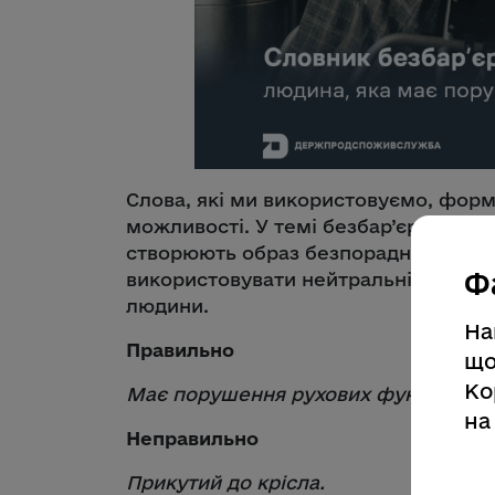
Слова, які ми використовуємо, форм
можливості. У темі безбар’єрності
створюють образ безпорадності або 
Ф
використовувати нейтральні й точні 
людини.
На
Правильно
що
Ко
Має порушення рухових функцій.
на
Неправильно
Прикутий до крісла.