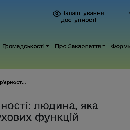
Налаштування
доступності
Громадськості
Про Закарпаття
Форм
Словник безбар’єрності: людина...
ності: людина, яка
ухових функцій