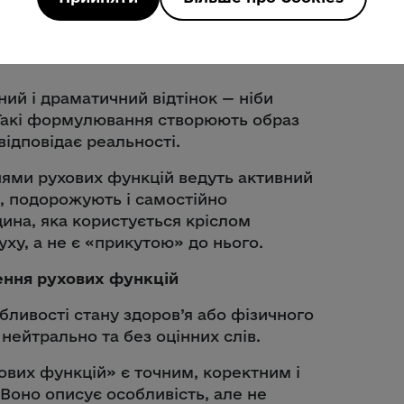
ий і драматичний відтінок — ніби
Такі формулювання створюють образ
відповідає реальності.
нями рухових функцій ведуть активний
, подорожують і самостійно
ина, яка користується кріслом
ху, а не є «прикутою» до нього.
ення рухових функцій
бливості стану здоров’я або фізичного
нейтрально та без оцінних слів.
их функцій» є точним, коректним і
 Воно описує особливість, але не