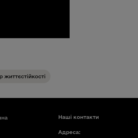
р життєстійкості
Наші контакти
вна
Адреса: