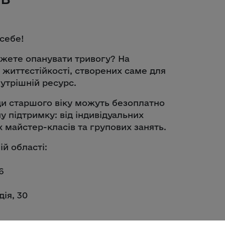
 себе!
ожете опанувати тривогу? На
життєстійкості, створених саме для
нутрішній ресурс.
юди старшого віку можуть безоплатно
 підтримку: від індивідуальних
 майстер-класів та групових занять.
ій області:
6
ія, 30