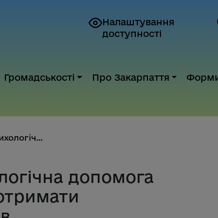
Налаштування
доступності
Громадськості
Про Закарпаття
Форм
Безоплатна психологічна допомо...
логічна допомога
 отримати
ів