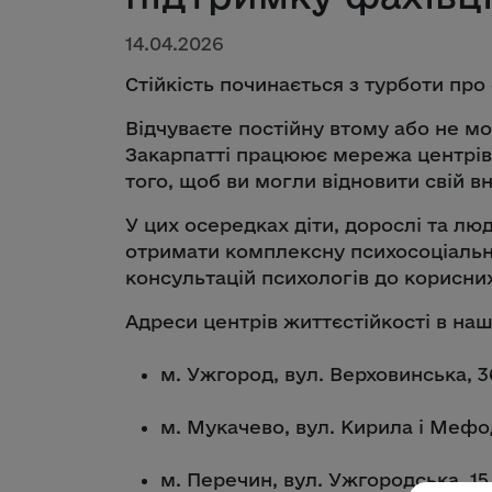
14.04.2026
Стійкість починається з турботи про
Відчуваєте постійну втому або не м
Закарпатті працюює мережа центрів 
того, щоб ви могли відновити свій в
У цих осередках діти, дорослі та л
отримати комплексну психосоціальну
консультацій психологів до корисних
Адреси центрів життєстійкості в наш
м. Ужгород, вул. Верховинська, 3
м. Мукачево, вул. Кирила і Мефод
м. Перечин, вул. Ужгородська, 15