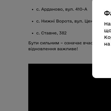
с. Арданово, вул. 410-А
Ф
с. Нижні Ворота, вул. Центральна,
На
що
с. Ставне, 382
Ко
Бути сильним – означає вчасно попр
на
відновлення важливе!