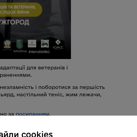
даптації для ветеранів і
ораненнями.
езламність і поборотися за першість
льярд, настільний теніс, жим лежачи,
чно за
посиланням
.
ів безоплатним проживанням.
айли cookies
80 98 794 70 16.