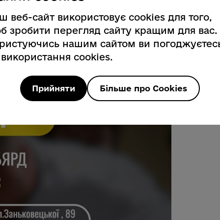
ику» та відчуйте силу ветеранської
ш веб-сайт використовує cookies для того,
б зробити перегляд сайту кращим для вас.
ристуючись нашим сайтом ви погоджуєтес
 використання cookies.
Прийняти
Більше про Cookies