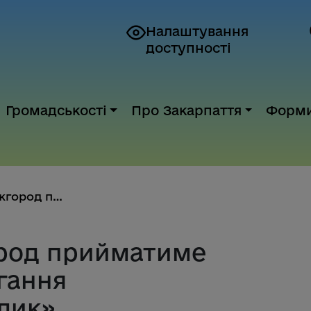
Налаштування
доступності
Громадськості
Про Закарпаття
Форм
25–26 квітня Ужгород прийматим...
ород прийматиме
гання
лик»