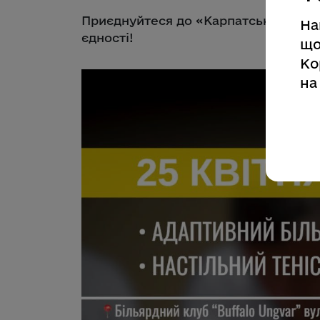
Приєднуйтеся до «Карпатського викл
На
єдності!
що
Ко
на