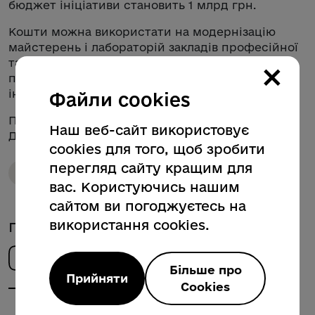
бюджет ініціативи становить 1 млрд грн.
Кошти можна використати на модернізацію
майстерень і лабораторій закладів професійної
та фахової передвищої освіти, а також для
×
підвищення енергоефективності, безпеки та
інклюзивності освітнього простору.
Файли cookies
Подати заявку можна до 21 квітня включно.
Наш веб-сайт використовує
Детальніше про умови читайте
на сайті МОН
.
cookies для того, щоб зробити
перегляд сайту кращим для
Державна субвенція
Освіта
Профтехосвіта
вас. Користуючись нашим
сайтом ви погоджуєтесь на
використання cookies.
Поділитись новиною
Більше про
Прийняти
Cookies