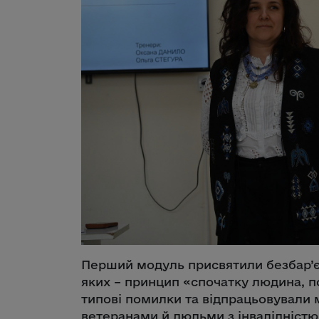
Перший модуль присвятили безбар’єрн
яких – принцип «спочатку людина, по
типові помилки та відпрацьовували м
ветеранами й людьми з інвалідністю