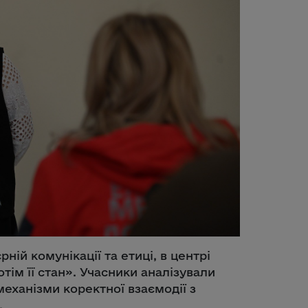
ій комунікації та етиці, в центрі
тім її стан». Учасники аналізували
еханізми коректної взаємодії з
.