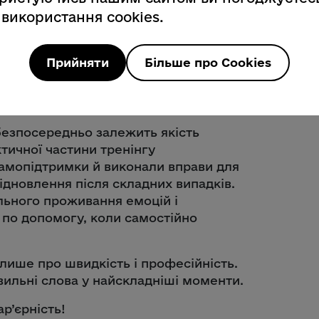
 використання cookies.
Прийняти
Більше про Cookies
 безпосередньо залежить якість
тичної частини тренінгу
самопідтримки й виконали вправи для
ідновлення після складних випадків.
льного проживання емоцій і
 по допомогу, коли самостійно
лише про швидкість і професійність.
авильні слова у найскладніші моменти.
р’єрність!