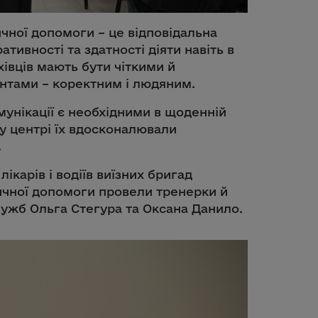
чної допомоги – це відповідальна
тивності та здатності діяти навіть в
івців мають бути чіткими й
єнтами – коректним і людяним.
омунікації є необхідними в щоденній
му центрі їх вдосконалювали
.
ікарів і водіїв виїзних бригад
ичної допомоги провели тренерки й
ужб Ольга Стегура та Оксана Данило.