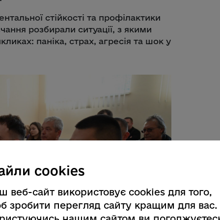
нтальної стійкості та профілактики
чання розбирали ситуації, з якими
ликах: паніка, страх, агресія та шок у
айли cookies
ш веб-сайт використовує cookies для того,
б зробити перегляд сайту кращим для вас.
ристуючись нашим сайтом ви погоджуєтес