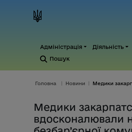
Адміністрація
Діяльність
Пошук
Головна
|
Новини
|
Медики закарпатс
вдосконалювали 
безбар’єрної комун