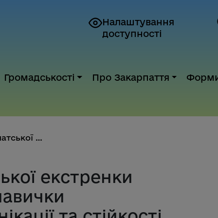
Налаштування
доступності
Громадськості
Про Закарпаття
Форм
Медики закарпатської екстренки...
ької екстренки
навички
ікації та стійкості