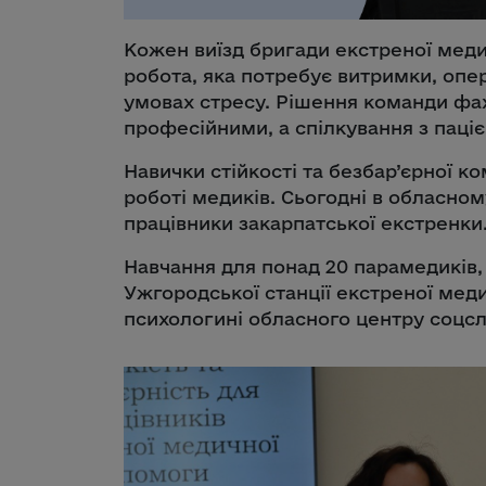
Кожен виїзд бригади екстреної меди
робота, яка потребує витримки, опера
умовах стресу. Рішення команди фах
професійними, а спілкування з паці
Навички стійкості та безбар’єрної к
роботі медиків. Сьогодні в обласно
працівники закарпатської екстренки
Навчання для понад 20 парамедиків, л
Ужгородської станції екстреної мед
психологині обласного центру соцсл