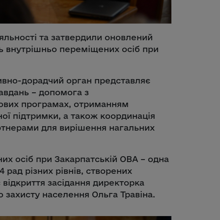
іяльності та затвердили оновлений
нь внутрішньо переміщених осіб при
тивно-дорадчий орган представляє
завдань – допомога з
ових програмах, отриманням
ної підтримки, а також координація
артнерами для вирішення нагальних
их осіб при Закарпатській ОВА – одна
4 рад різних рівнів, створених
ас відкриття засідання директорка
 захисту населення Ольга Травіна.