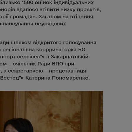
 близько 1500 оцінок індивідуальних
орів вдалося втілити низку проєктів,
орії громадян. Загалом на втілення
 фінансування неурядових
Ради шляхом відкритого голосування
а регіональна координаторка БО
ппорт сервісез"» в Закарпатській
ком – очільник Ради ВПО при
, а секретаркою – представниця
 "Вестед"» Катерина Пономаренко.