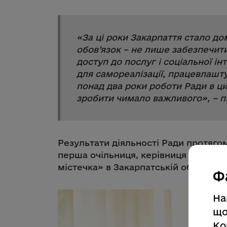
«
За ці роки Закарпаття стало д
обов’язок – не лише забезпечит
доступ до послуг і соціальної ін
для самореалізації, працевлашту
понад два роки роботи Ради в ц
зробити чимало важливого
», – 
Результати діяльності Ради протягом
перша очільниця, керівниця філії б
містечка» в Закарпатській області Н
Ф
На
що
Ко