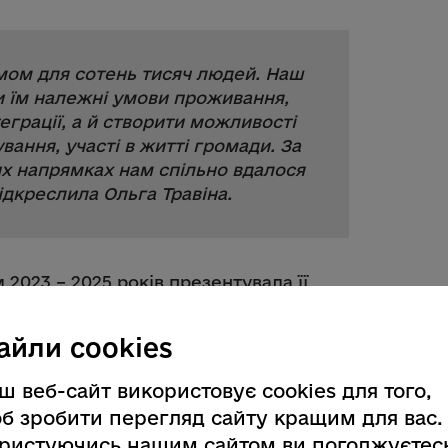
омом для сотень тисяч людей. Наш
и їм належні умови проживання,
теграції, а й створити можливості
вання, участі в житті громади. За
их напрямках нам спільно вдалося
підкреслила Ольга Травіна.
 2023 – 2025 років презентувала її
лагодійного фонду «СОС Дитячі
аталя Криворучко.
айли cookies
ш веб-сайт використовує cookies для того,
б зробити перегляд сайту кращим для вас.
ристуючись нашим сайтом ви погоджуєтес