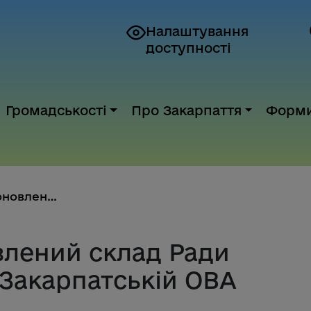
Налаштування
доступності
Громадськості
Про Закарпаття
Форм
Затверджено оновлений склад Ра...
лений склад Ради
 Закарпатській ОВА