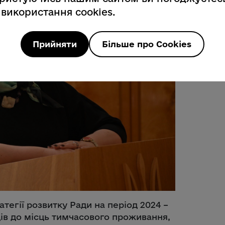
 використання cookies.
Прийняти
Більше про Cookies
ратегії розвитку Ради на період 2024 –
дів до місць тимчасового проживання,