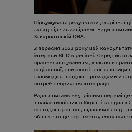
Підсумували результати дворічної д
склад під час засідання Ради з пита
Закарпатській ОВА.
З вересня 2023 року цей консульта
інтереси ВПО в регіоні. Серед його 
працевлаштуванням, участю в грант
соціальної, психологічної та юридич
взаємодії з владою, громадами й п
потреб і сприяння інтеграції.
Рада з питань внутрішньо переміщен
з найактивніших в Україні та одна з 2
сьогодні в регіоні, відзначила під ч
обласного департаменту соціального