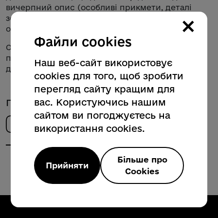
вичерпний опис (особливі прикмети, деталі
×
зовнішності), який допоможе ідентифікувати
особу під час пошукових заходів.
Файли cookies
Офіційний сайт Координаційного штабу з
питань поводження з військовополоненими
Наш веб-сайт використовує
доступний за
посиланням
.
cookies для того, щоб зробити
перегляд сайту кращим для
вас. Користуючись нашим
Поділитись новиною
сайтом ви погоджуєтесь на
використання cookies.
Більше про
Прийняти
Cookies