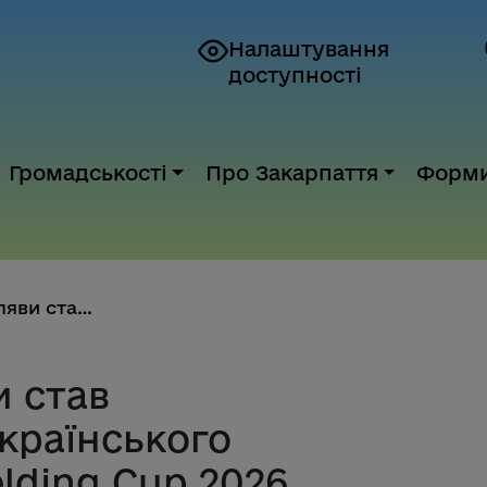
Налаштування
доступності
Громадськості
Про Закарпаття
Форм
Студент зі Сваляви став перемо...
и став
країнського
lding Cup 2026