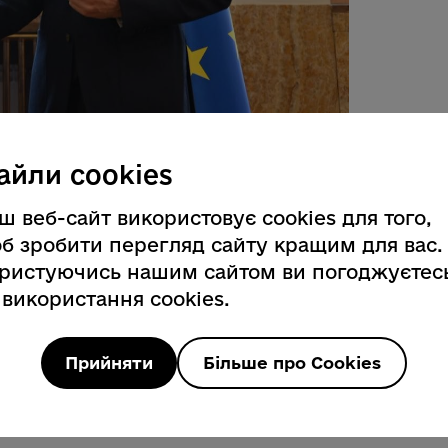
 коледжу Руслан Стегура став
айли cookies
у конкурсі фахової майстерності
завершився у Вінниці.
ш веб-сайт використовує cookies для того,
ранну техніку та виборов перше місце
б зробити перегляд сайту кращим для вас.
епер попереду – міжнародна арена, де
ристуючись нашим сайтом ви погоджуєтес
на змаганнях у Чехії.
 використання cookies.
обласної ради очільник Закарпатської
ивітав Руслана Стегуру та його
Прийняти
Більше про Cookies
ізм студента та майстра виробничого
или почесними грамотами обласної