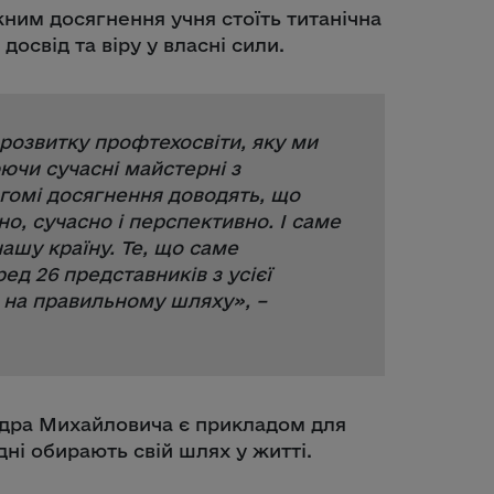
жним досягнення учня стоїть титанічна
досвід та віру у власні сили.
ї розвитку профтехосвіти, яку ми
ючи сучасні майстерні з
гомі досягнення доводять, що
но, сучасно і перспективно. І саме
нашу країну. Те, що саме
д 26 представників з усієї
и на правильному шляху
», –
ндра Михайловича є прикладом для
одні обирають свій шлях у житті.