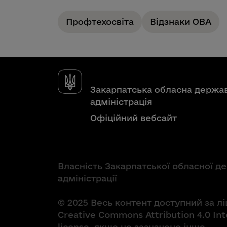
Профтехосвіта
Відзнаки ОВА
Закарпатська обласна держа
адміністрація
Офіційний вебсайт
Власність Закарпатської обласної д
адміністрації
© 2025 Весь контент доступний за л
Creative Commons Attribution 4.0 Int
license, якщо не зазначено інше