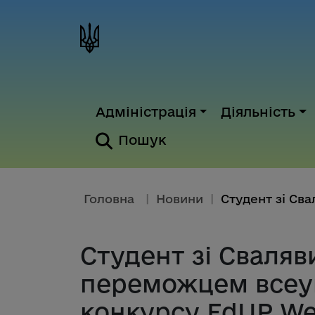
Адміністрація
Діяльність
Пошук
Головна
|
Новини
|
Студент зі Сваляв
переможцем всеу
конкурсу EdUP We