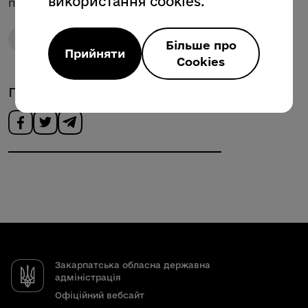
використання cookies.
повідомляйте МОЗ –
0 800 505 201
.
Охорона здоров'я
Програма медичних гарантій
Більше про
Прийняти
Cookies
Поділитись новиною
Закарпатська обласна державна
адміністрація
Офіційний вебсайт