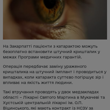
На Закарпатті пацієнти з катарактою можуть
безоплатно встановити штучний кришталик у
межах Програми медичних гарантій.
Операція передбачає заміну ураженого
кришталика на штучний імплант і проводиться у
випадках, коли катаракта суттєво погіршує зір і
впливає на якість життя людини.
Такі втручання проводять у двох медзакладах
області – Лікарні Святого Мартина в Мукачеві та
Хустській центральній лікарні ім. О.П.
Віцинського, які мають контракт із НСЗУ за