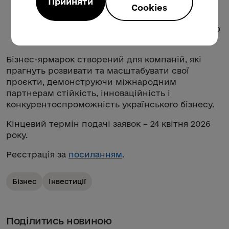
Прийняти
Cookies
залучення;
готовність презентувати проєкт англійською
мовою.
Бізнес-ярмарок створений для компаній, які
прагнуть розвивати та масштабувати свої
проєкти, демонструючи міжнародним
партнерам стійкість, інноваційність і
конкурентоспроможність українського бізнесу.
Кінцевий термін подачі заявок – 24 квітня 2026
року.
Реєстрація за
посиланням
.
Бізнес
Інвестиції
Поділитись новиною