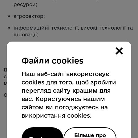
ресурси;
агросектор;
інформаційні технології, високі технології та
інновації;
×
MedTech;
будівництво та інші напрями.
Файли cookies
До розгляду приймаються проєкти на будь-якій
Наш веб-сайт використовує
стадії реалізації: від ідеї та MVP/пілоту до
cookies для того, щоб зробити
масштабування і діючого бізнесу.
перегляд сайту кращим для
Основні вимоги до компаній:
вас. Користуючись нашим
сайтом ви погоджуєтесь на
щонайменше 3 роки діяльності;
використання cookies.
наявність структурованого інвестиційного
проєкту;
Більше про
визначений обсяг інвестицій і формат їх