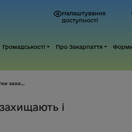
Налаштування
доступності
Громадськості
Про Закарпаття
Форм
Сплачені податки захищають і р...
 захищають і