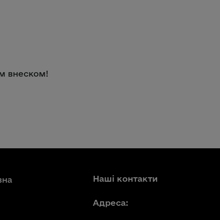
м внеском!
Наші контакти
вна
Адреса: