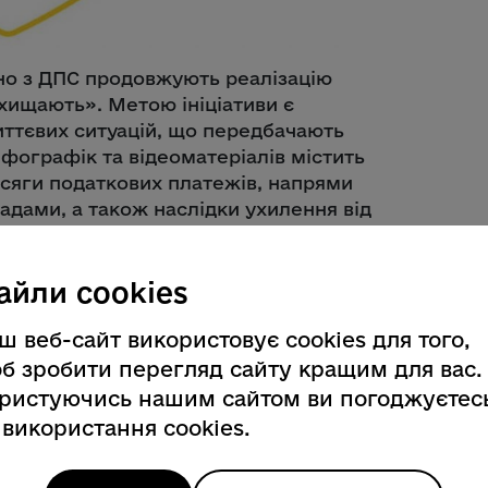
ьно з ДПС продовжують реалізацію
ахищають». Метою ініціативи є
ттєвих ситуацій, що передбачають
інфографік та відеоматеріалів містить
сяги податкових платежів, напрями
адами, а також наслідки ухилення від
юджетних витрат 2025 року на
айли cookies
Обсяг фінансування цієї та інших
і безпосередньо залежить від
ш веб-сайт використовує cookies для того,
б зробити перегляд сайту кращим для вас.
ристуючись нашим сайтом ви погоджуєтес
 використання cookies.