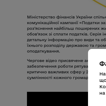
Міністерство фінансів України спіл
комунікаційної кампанії «Податки з
роз’яснення найбільш поширених жи
обов’язок зі сплати податків. Серія 
детальну інформацію про види та об
їхнього розподілу державою та гром
оподаткування.
Чергове відео присвячене аналізу б
Ф
забезпечення роботи рятувальників. 
критично важливих сфер у 2026 роц
На
сумлінності кожного громадянина.
що
Ко
на