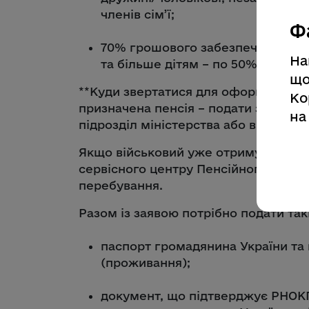
членів сім’ї;
Ф
70% грошового забезпечення заг
На
та більше дітям – по 50% грошов
що
**Куди звертатися для оформлення 
Ко
призначена пенсія – подати заяву ч
на
підрозділ міністерства або відомства
Якщо військовий уже отримував пенс
сервісного центру Пенсійного фонду
перебування.
Разом із заявою потрібно подати такі
паспорт громадянина України та 
(проживання);
документ, що підтверджує РНОКП