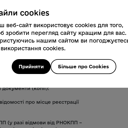
айли cookies
иблого годувальника – дитині. Двом
ш веб-сайт використовує cookies для того,
ого забезпечення.
б зробити перегляд сайту кращим для вас.
** Якщо військовому не була
ристуючись нашим сайтом ви погоджуєтес
ерез уповноважений структурний
 використання cookies.
, де він проходив службу.
ію – потрібно звернутися до
Прийняти
Більше про Cookies
 України за місцем проживання або
 документи (копії):
відомості про місце реєстрації
П (у разі відмови від РНОКПП –