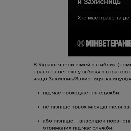
В Україні члени сімей загиблих (по
право на пенсію у зв’язку з втратою
якщо Захисник/Захисниця загинув(ла
під час проходження служби
не пізніше трьох місяців після з
або пізніше – внаслідок пораненн
отриманих під час служби.