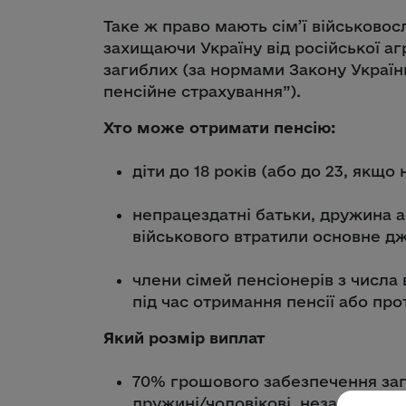
Таке ж право мають сім’ї військовосл
захищаючи Україну від російської аг
загиблих (за нормами Закону Украї
пенсійне страхування”).
Хто може отримати пенсію:
діти до 18 років (або до 23, якщ
непрацездатні батьки, дружина а
військового втратили основне д
члени сімей пенсіонерів з числа
під час отримання пенсії або прот
Який розмір виплат
70% грошового забезпечення заги
дружині/чоловікові, незалежно в