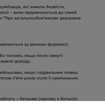
ужбовців, які зникли безвісти,
ресії – вони прирівнюються до сімей
ни “Про загальнообов’язкове державне
о навчаються за денною формою);
бо чоловік, якщо після смерті
жерело доходу;
 військових, якщо годувальник помер
ягом п’яти років після її припинення.
блого – батькам (одному з батьків),
ід наявності інших непрацездатних