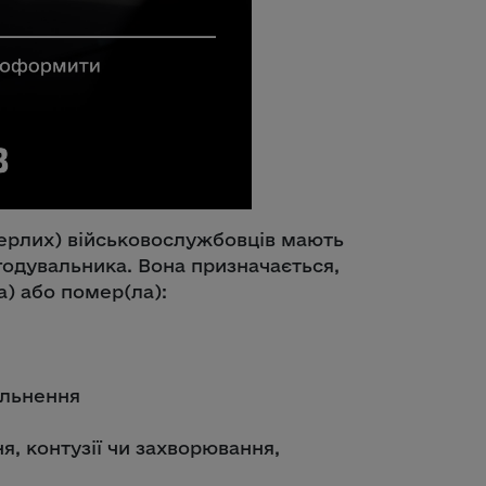
мерлих) військовослужбовців мають
 годувальника. Вона призначається,
) або помер(ла):
вільнення
я, контузії чи захворювання,