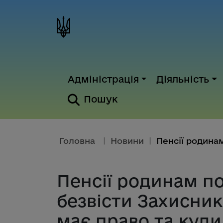
Адміністрація
Діяльність
Пошук
Головна
|
Новини
|
Пенсії родинам п
безвісти Захисникі
має право та куди