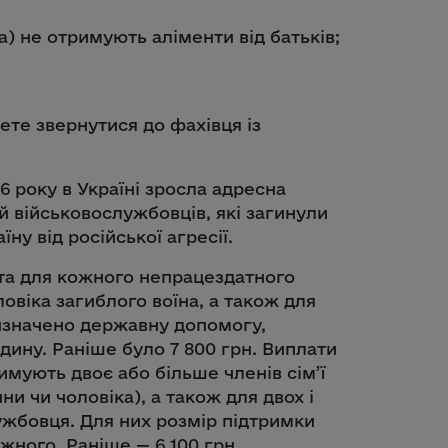
) не отримують аліменти від батьків;
те звернутися до фахівця із
6 року в Україні зросла адресна
й військовослужбовців, які загинули
ну від російської агресії.
ата для кожного непрацездатного
ловіка загиблого воїна, а також для
призначено державну допомогу,
дину. Раніше було 7 800 грн. Виплати
имують двоє або більше членів сім’ї
и чи чоловіка), а також для двох і
ужбовця. Для них розмір підтримки
жного. Раніше — 6 100 грн.