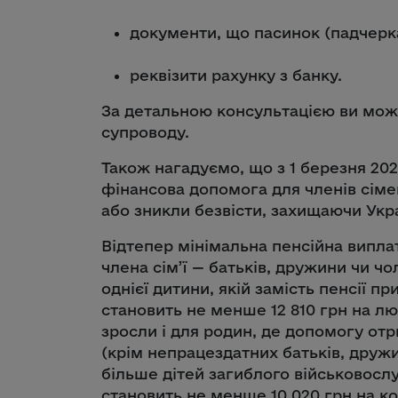
документи, що пасинок (падчерка
реквізити рахунку з банку.
За детальною консультацією ви може
супроводу.
Також нагадуємо, що з 1 березня 202
фінансова допомога для членів сіме
або зникли безвісти, захищаючи Украї
Відтепер мінімальна пенсійна випл
члена сім’ї — батьків, дружини чи чо
однієї дитини, якій замість пенсії 
становить не менше 12 810 грн на лю
зросли і для родин, де допомогу отр
(крім непрацездатних батьків, дружин
більше дітей загиблого військовосл
становить не менше 10 020 грн на ко