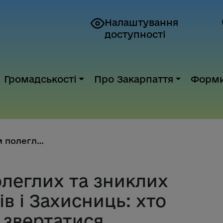
Налаштування
доступності
Громадськості
Про Закарпаття
Форм
Пенсії родинам полеглих та зни...
олеглих та зниклих
в і Захисниць: хто
 звертатися