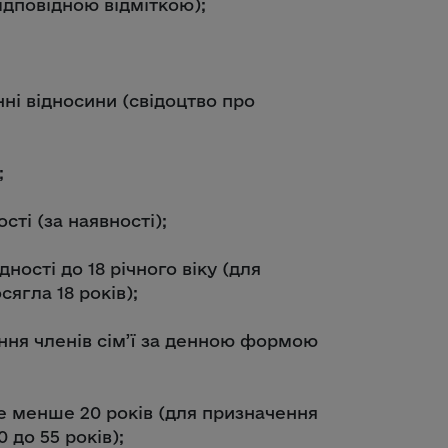
ідповідною відміткою);
нні відносини (свідоцтво про
;
сті (за наявності);
ності до 18 річного віку (для
сягла 18 років);
ання членів сім’ї за денною формою
е менше 20 років (для призначення
0 до 55 років);