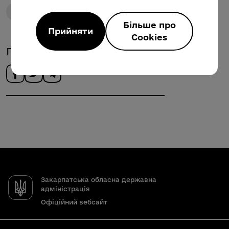
Безбарʼєрність
Громади Закарпаття
Більше про
Прийняти
Cookies
Поділитись новиною
Закарпатська обласна державна
адміністрація
Офіційний вебсайт