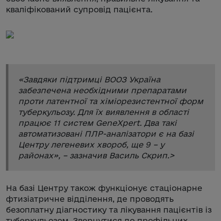
кваліфікований супровід пацієнта.
«
Завдяки підтримці ВООЗ Україна
забезпечена необхідними препаратами
проти латентної та хіміорезистентної форм
туберкульозу. Для їх виявлення в області
працює 11 систем GeneXpert. Два такі
автоматизовані ПЛР-аналізатори є на базі
Центру легеневих хвороб, ще 9 – у
районах
», – зазначив Василь Скрип.>
На базі Центру також функціонує стаціонарне
фтизіатричне відділення, де проводять
безоплатну діагностику та лікування пацієнтів із
туберкульозом. Звернутися до профільних