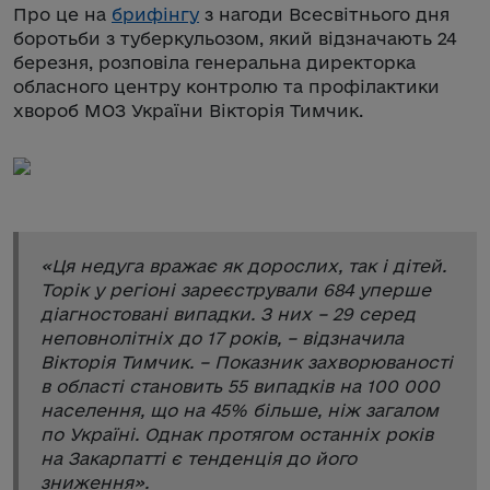
Про це на
брифінгу
з нагоди Всесвітнього дня
боротьби з туберкульозом, який відзначають 24
березня, розповіла генеральна директорка
обласного центру контролю та профілактики
хвороб МОЗ України Вікторія Тимчик.
«
Ця недуга вражає як дорослих, так і дітей.
Торік у регіоні зареєстрували 684 уперше
діагностовані випадки. З них – 29 серед
неповнолітніх до 17 років
, – відзначила
Вікторія Тимчик. –
Показник захворюваності
в області становить 55 випадків на 100 000
населення, що на 45% більше, ніж загалом
по Україні. Однак протягом останніх років
на Закарпатті є тенденція до його
зниження
».