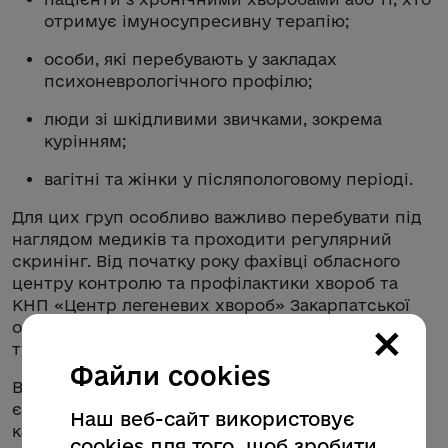
отримує імуносупресивну терапію;
особи, які перебувають у закладах
психоневрологічного профілю;
люди зі шкідливими звичками, зокрема
курінням;
вагітні та жінки у післяпологовому періоді.
Для цих груп особливо важливо перебувати під
наглядом медиків та проходити регулярний
скринінг. Від початку року фахівці обласного
центру контролю та профілактики хвороб та
КНП «Центр легеневих хвороб» Закарпатської
×
обласної ради здійснили 62 дослідження на
туберкульоз, у 13 випадках діагноз підтвердили.
Файли cookies
Важливим інструментом протидії туберкульозу
є вакцинація. Згідно з оновленим Національним
Наш веб-сайт використовує
календарем профілактичних щеплень дитина
cookies для того, щоб зробити