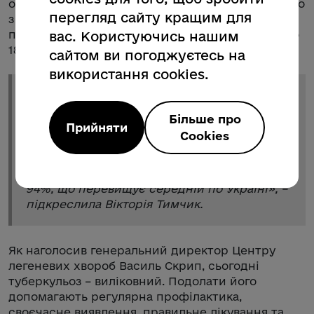
отримує вакцину БЦЖ у першу добу життя. Якщо
перегляд сайту кращим для
з певних причин щеплення не провели в цей
період, безоплатну імунізацію можна пройти до
вас. Користуючись нашим
18 років.
сайтом ви погоджуєтесь на
використання cookies.
«
Торік у пологових відділеннях області
вакцинацією охопили 92%
Більше про
Прийняти
новонароджених. Ще понад 100 дітей
Cookies
отримали щеплення в амбулаторіях центрів
ПМСД. Загальний показник охоплення дітей
вакцинацією проти цієї недуги торік склав
94%, що перевищує середній по Україні
», –
підкреслила Вікторія Тимчик.
Як наголосив генеральний директор Центру
легеневих хвороб Василь Скрип, сьогодні
туберкульоз – виліковний. Подолати його
допомагають регулярна профілактика,
своєчасне виявлення, правильне лікування та