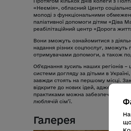
Протягом кількох днів колеги з Пол
«Неємія», обласний Центр соціально-
молоді з функціональними обмеження
паліативної допомоги дітям «Діва М
реабілітаційний центр «Дорога житт
Вони зможуть ознайомитися з діяльн
надання різних соцпослуг, зможуть 
отримувачами допомоги, а також под
Об'єднання зусиль наших регіонів –
системи догляду за дітьми в Україні,
завжди стоять на першому місці. Зак
відкрите до нових ідей, адже тільки
практиками можна забезпечити кожн
Ф
люблячій сім’ї.
На
Галерея
що
Ко