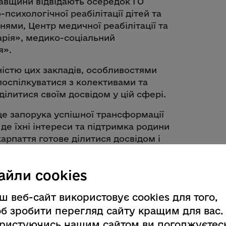
тавщини відвідають осередок ГО
психологічної реабілітації дітей та
ми, Центр медичної реабілітації та
арія», медико-соціальний
я».
істю цих закладів, особливостями
поспілкуватися з колективами та
ілитися своїм досвідом у цій сфері.
 це запорука успішної трансформації
 де їхні інтереси та підтримка родини
арпаття готове ділитися досвідом і
 через професійний діалог та обмін
ій дитині право на виховання в
айли cookies
ш веб-сайт використовує cookies для того,
б зробити перегляд сайту кращим для вас.
ристуючись нашим сайтом ви погоджуєтес