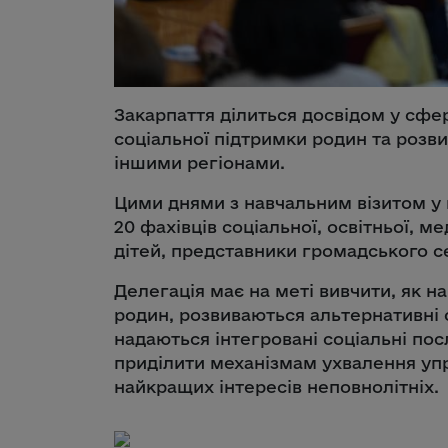
Закарпаття ділиться досвідом у сфер
соціальної підтримки родин та розв
іншими регіонами.
Цими днями з навчальним візитом у
20 фахівців соціальної, освітньої, м
дітей, представники громадського 
Делегація має на меті вивчити, як н
родин, розвиваються альтернативні 
надаються інтегровані соціальні по
приділити механізмам ухвалення уп
найкращих інтересів неповнолітніх.