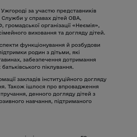
в Ужгороді за участю представників
 Служби у справах дітей ОВА,
 громадської організації «Неємія»,
сімейного виховання та догляду дітей.
аспекти функціонування й розбудови
ідтримки родин з дітьми, які
тавинах, забезпечення дотримання
х батьківського піклування.
рмації закладів інституційного догляду
ня. Також ішлося про впровадження
тручання, денного догляду дітей з
люзивного навчання, підтриманого