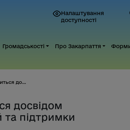
Налаштування
доступності
Громадськості
Про Закарпаття
Форм
Закарпаття ділиться досвідом з...
ся досвідом
й та підтримки