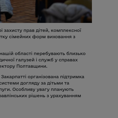
і захисту прав дітей, комплексної
итку сімейних форм виховання з
 нашій області перебувають близько
едичної галузей і служб у справах
сектору Полтавщини.
а Закарпатті організована підтримка
системи догляду за дітьми та
слуги. Особливу увагу планують
равлінських рішень з урахуванням