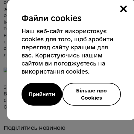
обласних структурних підрозділів соціального
×
захисту населення, громадських благодійних
організацій говорили про евакуацію та
Файли cookies
інтеграцію ВПО у громадах, йшлося також про
те, як працює система захисту прав дитини на
Наш веб-сайт використовує
національному та місцевому рівнях, про
cookies для того, щоб зробити
соціальну згуртованість як запоруку єдності та
перегляд сайту кращим для
спільного розвитку українців, збереження
людського капіталу.
вас. Користуючись нашим
сайтом ви погоджуєтесь на
використання cookies.
Захід відбувся за підтримки Управління
Більше про
Верховного комісара ООН у справах біженців та
Прийняти
Cookies
благодійного фонду «Стабілізейшн Суппорт
Сервісез».
Поділитись новиною