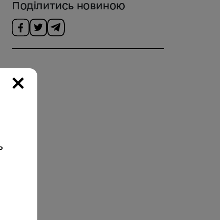
Поділитись новиною
×
ь