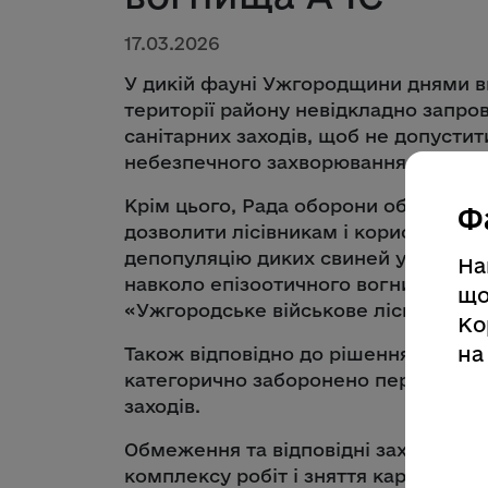
17.03.2026
У дикій фауні Ужгородщини днями в
території району невідкладно запр
санітарних заходів, щоб не допусти
небезпечного захворювання.
Крім цього, Рада оборони області пр
Ф
дозволити лісівникам і користувача
депопуляцію диких свиней у межах в
На
навколо епізоотичного вогнища в ур
що
«Ужгородське військове лісництво»)
Ко
на
Також відповідно до рішення Ради о
категорично заборонено перебувати
заходів.
Обмеження та відповідні заходи дія
комплексу робіт і зняття карантинн