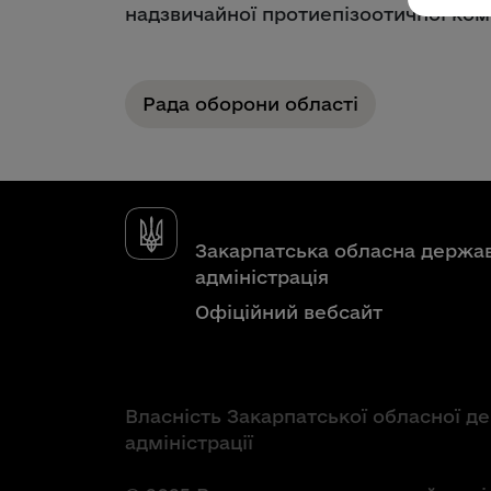
надзвичайної протиепізоотичної комі
Рада оборони області
Закарпатська обласна держа
адміністрація
Офіційний вебсайт
Власність Закарпатської обласної д
адміністрації