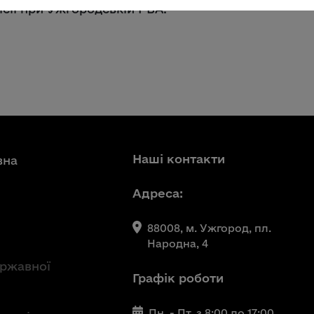
сії при Ужгородській РВА.
Наші контакти
вна
Адреса:
88008, м. Ужгород, пл.
Народна, 4
ержавної
Графік роботи
Пн. - Пт. з 8:00 до 17:00