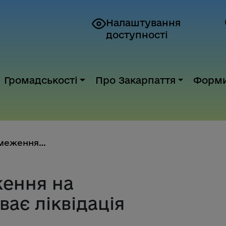
Налаштування
доступності
Громадськості
Про Закарпаття
Форм
Карантинні обмеження на Ужгоро...
ення на
ає ліквідація