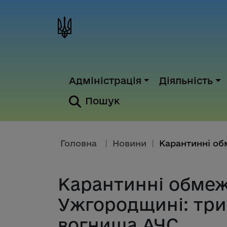
Адміністрація
Діяльність
Пошук
Головна
|
Новини
|
Карантинні обмеж
Ужгородщині: трив
вогнища АЧС