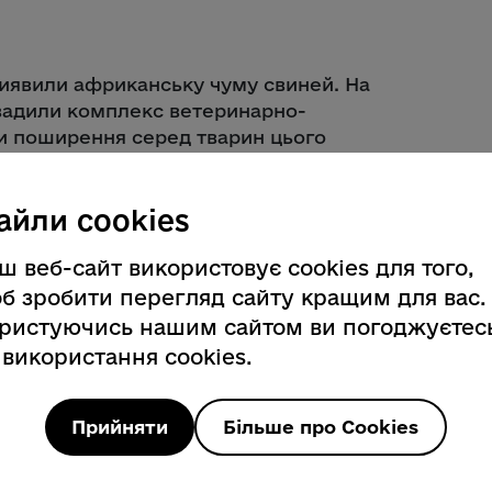
иявили африканську чуму свиней. На
овадили комплекс ветеринарно-
ти поширення серед тварин цього
ийняла рішення з 17 березня 2026 року
айли cookies
м мисливських угідь проводити
изначеної зони захисту радіусом 3 км
ш веб-сайт використовує cookies для того,
очищі Воловарькі (11 квартал ДП
б зробити перегляд сайту кращим для вас.
.
ристуючись нашим сайтом ви погоджуєтес
 використання cookies.
борони області стороннім особам
 в зоні проведення вищезгаданих
Прийняти
Більше про Cookies
тимуть до завершення всього
их норм за рішенням Державної