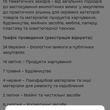
10 тематичних заходів – від загальних підходів
до застосування екологічних вимог у закупівлях
до практичних рішень для окремих категорій
товарів та матеріалів: продуктів харчування,
будівництва, мийних засобів, меблів, паперу,
пластику та комп’ютерної техніки.
Графік проведення (реєстрація відкрита):
24 березня – Екологічні вимоги в публічних
закупівлях
16 квітня – Продукти харчування
7 травня – Будівництво
4 червня – Лакофарбові матеріали та інші
матеріали для ремонту та оздоблення
2 липня – Мийні та чистильні засоби
6 серпня – Косметичні засоби