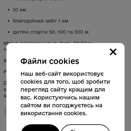
10 км
благодійний забіг 1 км
дитячі старти 50, 100 та 300 м
Місце проведення: м. Хуст, Майдан
×
Незалежності.
Файли cookies
Відкриття забігу о 8:30.
Реєструйся зараз:
khm2026.iks.org.ua
.
Наш веб-сайт використовує
cookies для того, щоб зробити
Долучайтеся до спортивного свята, біжіть
перегляд сайту кращим для
заради здоров’я, єдності та підтримки наших
захисників і захисниць!
вас. Користуючись нашим
сайтом ви погоджуєтесь на
Благодійний забіг
Підтримка захисників
використання cookies.