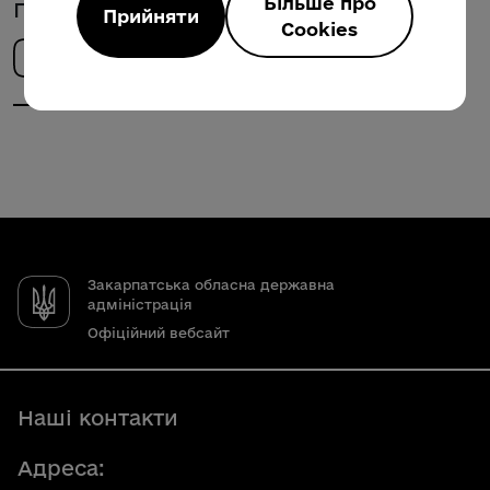
Більше про
Поділитись новиною
Прийняти
Cookies
Закарпатська обласна державна
адміністрація
Офіційний вебсайт
Наші контакти
Адреса: