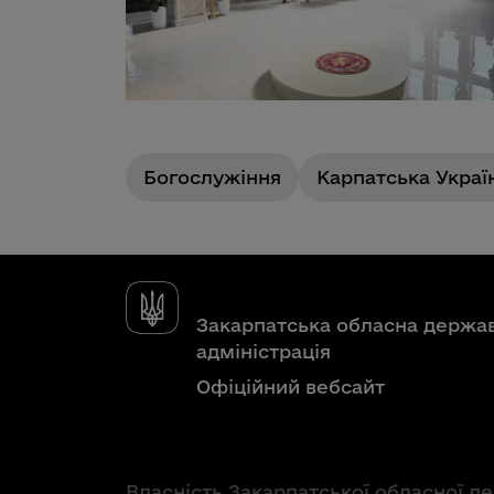
Богослужіння
Карпатська Украї
Закарпатська обласна держа
адміністрація
Офіційний вебсайт
Власність Закарпатської обласної д