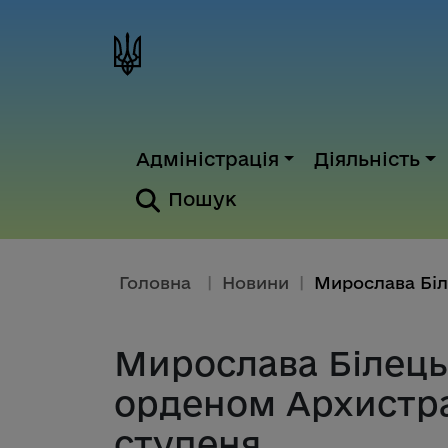
Адміністрація
Діяльність
Пошук
Головна
|
Новини
|
Мирослава Білець
орденом Архистра
ступеня