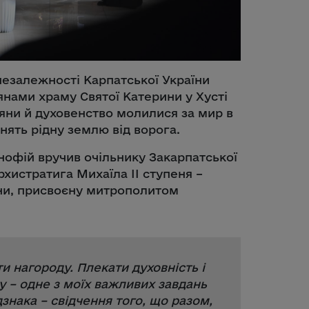
незалежності Карпатської України
янами храму Святої Катерини у Хусті
ряни й духовенство молилися за мир в
ронять рідну землю від ворога.
нофій вручив очільнику Закарпатської
истратига Михаїла ІІ ступеня –
їни, присвоєну митрополитом
и нагороду. Плекати духовність і
у – одне з моїх важливих завдань
дзнака – свідчення того, що разом,