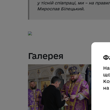
у тісній співпраці, ми – на пра
Мирослав Білецький.
Галерея
Ф
На
що
Ко
на