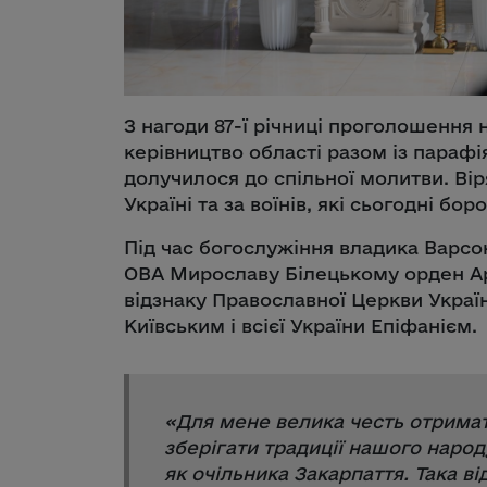
З нагоди 87-ї річниці проголошення 
керівництво області разом із парафі
долучилося до спільної молитви. Ві
Україні та за воїнів, які сьогодні бо
Під час богослужіння владика Варсо
ОВА Мирославу Білецькому орден Арх
відзнаку Православної Церкви Укра
Київським і всієї України Епіфанієм.
«
Для мене велика честь отримат
зберігати традиції нашого народ
як очільника Закарпаття. Така ві