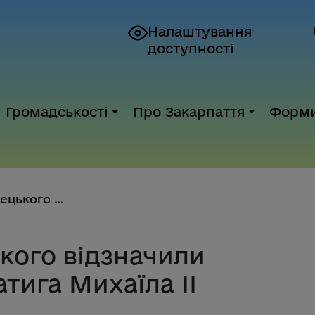
Налаштування
доступності
Громадськості
Про Закарпаття
Форм
Мирослава Білецького відзначил...
кого відзначили
тига Михаїла ІІ