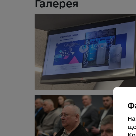
Галерея
Ф
На
що
Ко