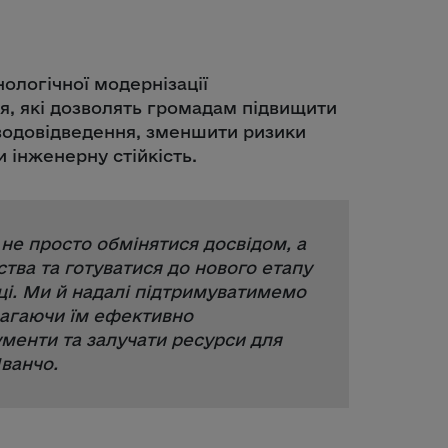
ологічної модернізації
я, які дозволять громадам підвищити
 водовідведення, зменшити ризики
и інженерну стійкість.
не просто обмінятися досвідом, а
тва та готуватися до нового етапу
ці. Ми й надалі підтримуватимемо
магаючи їм ефективно
ументи та залучати ресурси для
Іванчо.