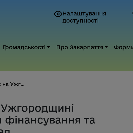
Налаштування
доступності
Громадськості
Про Закарпаття
Форм
Стратегія 2026: на Ужгородщині...
а Ужгородщині
 фінансування та
ад