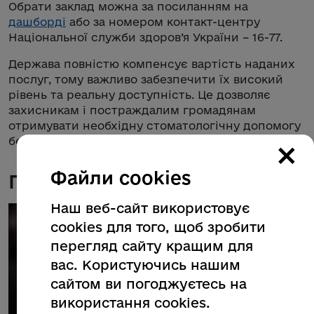
Обрати заклад можна за посиланням на
дашборді
або за номером контакт-центру
Національної служби здоров’я України – 16-77.
Держава повністю компенсує вартість наданих
послуг, тому важливо забезпечити їх високий
рівень та реальну доступність. Це дозволяє
захисникам і постраждалим громадянам
отримувати необхідну стоматологічну допомогу
×
без фінансового навантаження.
Файли cookies
Галерея
Наш веб-сайт використовує
cookies для того, щоб зробити
перегляд сайту кращим для
вас. Користуючись нашим
сайтом ви погоджуєтесь на
використання cookies.