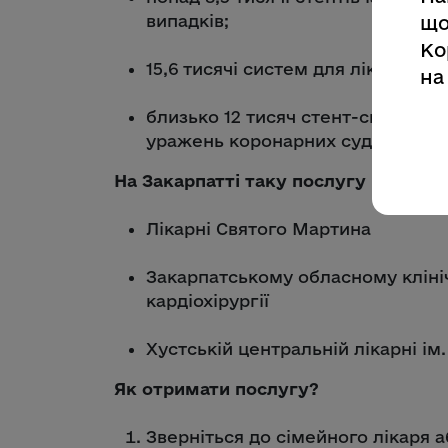
випадків;
що
Ко
15,6 тисячі систем для лікуванн
на
близько 12 тисяч стент-систем д
уражень коронарних судин.
На Закарпатті таку послугу надають
Лікарні Святого Мартина
Закарпатському обласному клініч
кардіохірургії
Хустській центральній лікарні ім.
Як отримати послугу?
Зверніться до сімейного лікаря а