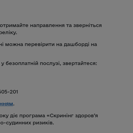
 отримайте направлення та зверніться
реліку.
рні можна перевірити на дашборді на
у безоплатній послузі, звертайтеся:
505-201
нням
.
року діє програма «Скринінг здоров’я
о-судинних ризиків.