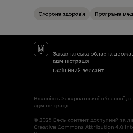
Охорона здоров'я
Програма мед
Закарпатська обласна держа
адміністрація
Офіційний вебсайт
Власність Закарпатської обласної д
адміністрації
© 2025 Весь контент доступний за л
Creative Commons Attribution 4.0 Int