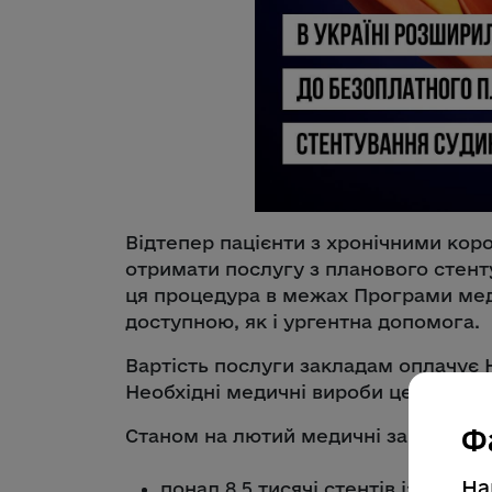
Відтепер пацієнти з хронічними к
отримати послугу з планового стент
ця процедура в межах Програми мед
доступною, як і ургентна допомога.
Вартість послуги закладам оплачує 
Необхідні медичні вироби централіз
Ф
Станом на лютий медичні заклади з
На
понад 8,5 тисячі стентів із ліку