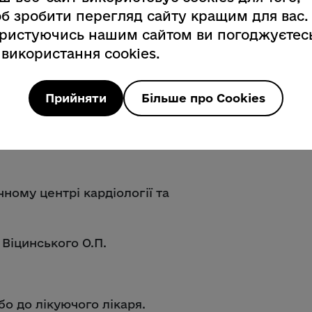
б зробити перегляд сайту кращим для вас.
ристуючись нашим сайтом ви погоджуєтес
я множинних уражень;
 використання cookies.
ля складних та кальцинованих
Прийняти
Більше про Cookies
 у трьох закладах:
ному центрі кардіології та
 Віцинського О.П.
бо до лікуючого лікаря.