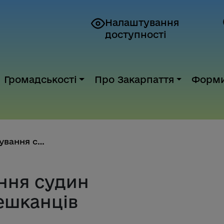
Налаштування
доступності
Громадськості
Про Закарпаття
Форм
Планове стентування судин безо...
ння судин
ешканців