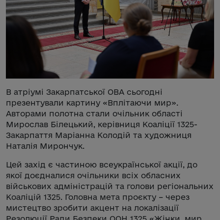
В атріумі Закарпатської ОВА сьогодні
презентували картину «Вплітаючи мир».
Авторами полотна стали очільник області
Мирослав Білецький, керівниця Коаліції 1325-
Закарпаття Маріанна Колодій та художниця
Наталія Мирончук.
Цей захід є частиною всеукраїнської акції, до
якої доєдналися очільники всіх обласних
військових адміністрацій та голови регіональних
Коаліцій 1325. Головна мета проєкту – через
мистецтво зробити акцент на локалізації
Резолюції Ради Безпеки ООН 1325 «Жінки, мир,