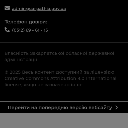
admin@carpathia.gov.ua
Телефон довіри:
(0312) 69 - 61 - 15
Власність Закарпатської обласної державної
адміністрації
© 2025 Весь контент доступний за ліцензією
Creative Commons Attribution 4.0 International
license, якщо не зазначено інше
Перейти на попередню версію вебсайту