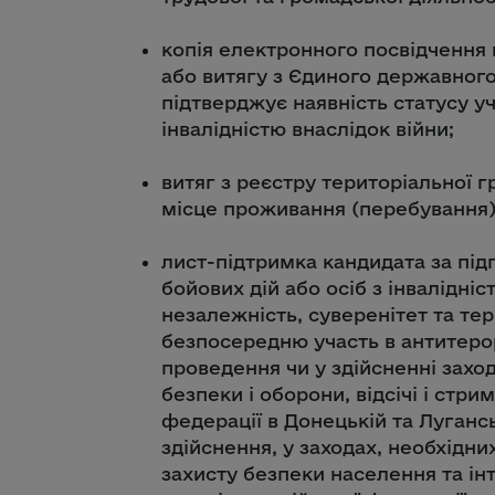
копія електронного посвідчення 
або витягу з Єдиного державного
підтверджує наявність статусу у
інвалідністю внаслідок війни;
витяг з реєстру територіальної 
місце проживання (перебування)
лист-підтримка кандидата за під
бойових дій або осіб з інвалідніс
незалежність, суверенітет та тер
безпосередню участь в антитерор
проведення чи у здійсненні заход
безпеки і оборони, відсічі і стри
федерації в Донецькій та Лугансь
здійснення, у заходах, необхідн
захисту безпеки населення та інт