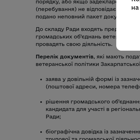
порядку, або якщо задеклароване/з
на
(перебування) не відповідає області
подано неповний пакет документів.
До складу Ради входять представник
громадських об’єднань ветеранів вій
провадять свою діяльність.
Перелік документів
, які мають под
ветеранської політики Закарпатсько
заява у довільній формі із зазна
(поштової адреси, номера телеф
рішення громадського об’єднанн
кандидата для участі в регіонал
Ради;
біографічна довідка із зазначенн
трудової та громадської діяльнос