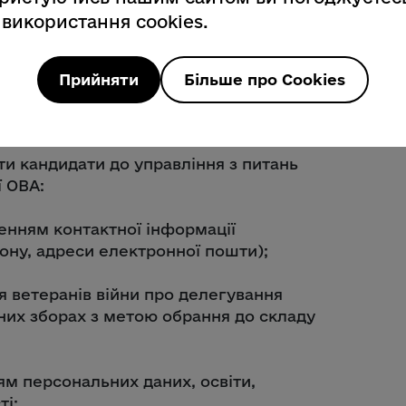
ареєстроване місце проживання
 використання cookies.
 проведення регіональних зборів, або
Прийняти
Більше про Cookies
и (делеговані представники)
ни, які не менше шести місяців
ати кандидати до управління з питань
ї ОВА:
ченням контактної інформації
ону, адреси електронної пошти);
я ветеранів війни про делегування
ьних зборах з метою обрання до складу
ям персональних даних, освіти,
ті;