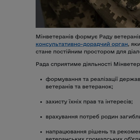
Мінветеранів формує Раду ветеранів
консультативно-дорадчий орган
, як
стане постійним простором для діал
Рада сприятиме діяльності Мінветер
формування та реалізації держав
ветеранів та ветеранок;
захисту їхніх прав та інтересів;
врахування потреб родин загибли
напрацювання рішень та рекомен
ветеранських громадських об’єд