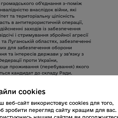
 громадського об’єднання з-поміж
інвалідністю внаслідок війни, які
ет та територіальну цілісність
асть в антитерористичній операції,
здійсненні заходів із забезпечення
ідсічі і стримування збройної агресії
 та Луганській областях, забезпеченні
дних для забезпечення оборони
ня та інтересів держави у зв’язку з
Федерації проти України,
сце проживання (перебування) якого
ється кандидат до складу Ради.
йни може делегувати як кандидата до
егованого представника).
айли cookies
у регіональних зборах не
ш веб-сайт використовує cookies для того,
нуто до кримінальної відповідальності
б зробити перегляд сайту кращим для вас.
погашена в установленому законом
ристуючись нашим сайтом ви погоджуєтес