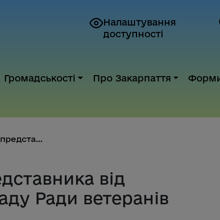
Налаштування
доступності
Громадськості
Про Закарпаття
Форм
Стартує відбір представника ві...
едставника від
аду Ради ветеранів