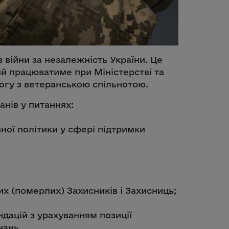
 війни за незалежність України. Це
ий працюватиме при Міністерстві та
огу з ветеранською спільнотою.
анів у питаннях:
ної політики у сфері підтримки
х (померлих) Захисників і Захисниць;
дацій з урахуванням позиції
нань.