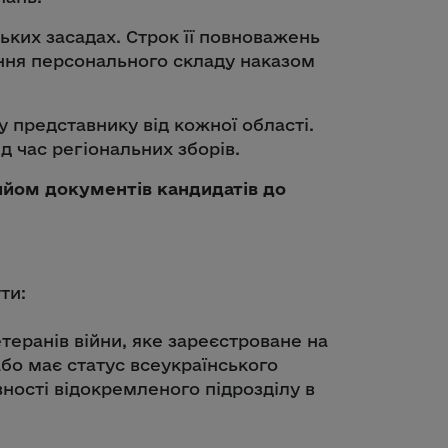
ьких засадах. Строк її повноважень
ення персонального складу наказом
 представнику від кожної області.
д час регіональних зборів.
ийом документів кандидатів до
ти:
теранів війни, яке зареєстроване на
або має статус всеукраїнського
вності відокремленого підрозділу в