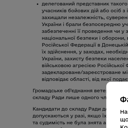
делегований представник такого
учасників бойових дій або осіб з 
захищали незалежність, сувереніт
України і брали безпосередню уч
забезпеченні її проведення чи у 
національної безпеки і оборони, в
Російської Федерації в Донецькій
їх здійснення, у заходах, необхі
України, захисту безпеки населен
військовою агресією Російської 
задеклароване/зареєстроване мі
відповідає області, від якої пода
Громадське об’єднання ветеранів ві
складу Ради лише одного члена (дел
Ф
Кандидати до складу Ради до участі 
На
допускаються у разі, якщо їх притяг
що
та судимість не була знята або не 
Ко