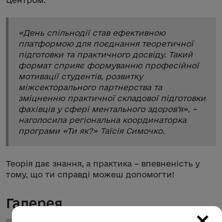
Центром.
«
День спільнодії став ефективною
платформою для поєднання теоретичної
підготовки та практичного досвіду. Такий
формат сприяє формуванню професійної
мотивації студентів, розвитку
міжсекторального партнерства та
зміцненню практичної складової підготовки
фахівців у сфері ментального здоров’я
», –
наголосила регіональна координаторка
програми «Ти як?» Таїсія Симочко.
Теорія дає знання, а практика – впевненість у
тому, що ти справді можеш допомогти!
Галерея
×