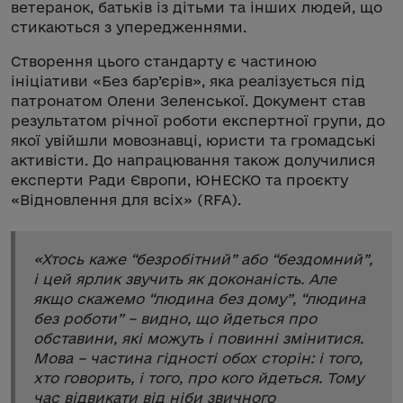
ветеранок, батьків із дітьми та інших людей, що
стикаються з упередженнями.
Створення цього стандарту є частиною
ініціативи «Без бар’єрів», яка реалізується під
патронатом Олени Зеленської. Документ став
результатом річної роботи експертної групи, до
якої увійшли мовознавці, юристи та громадські
активісти. До напрацювання також долучилися
експерти Ради Європи, ЮНЕСКО та проєкту
«Відновлення для всіх» (RFA).
«
Хтось каже “безробітний” або “бездомний”,
і цей ярлик звучить як доконаність. Але
якщо скажемо “людина без дому”, “людина
без роботи” – видно, що йдеться про
обставини, які можуть і повинні змінитися.
Мова – частина гідності обох сторін: і того,
хто говорить, і того, про кого йдеться. Тому
час відвикати від ніби звичного