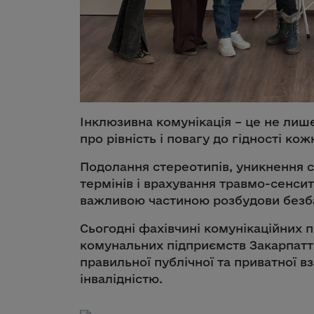
Інклюзивна комунікація – це не лиш
про рівність і повагу до гідності ко
Подолання стереотипів, уникнення с
термінів і врахування травмо-сенсит
важливою частиною розбудови безба
Сьогодні фахівчині комунікаційних п
комунальних підприємств Закарпат
правильної публічної та приватної в
інвалідністю.