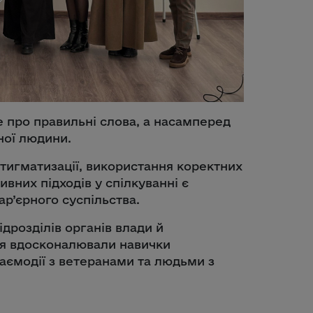
е про правильні слова, а насамперед
жної людини.
тигматизації, використання коректних
ивних підходів у спілкуванні є
р’єрного суспільства.
ідрозділів органів влади й
тя вдосконалювали навички
заємодії з ветеранами та людьми з