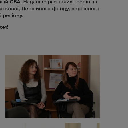
гій ОВА. Надалі серію таких тренінгів
аткової, Пенсійного фонду, сервісного
 регіону.
зом!