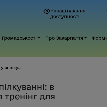
Налаштування
доступності
Громадськості
Про Закарпаття
Форм
Безбар’єрність у спілкуванні: ...
пілкуванні: в
 тренінг для