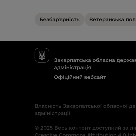
Безбарʼєрність
Ветеранська пол
Закарпатська обласна держа
адміністрація
Офіційний вебсайт
Власність Закарпатської обласної д
адміністрації
© 2025 Весь контент доступний за л
Creative Commons Attribution 4.0 Int