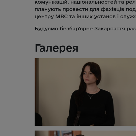
комунікацій, національностей та релі
планують провести для фахівців под
центру МВС та інших установ і служб
Будуємо безбар’єрне Закарпаття ра
Галерея