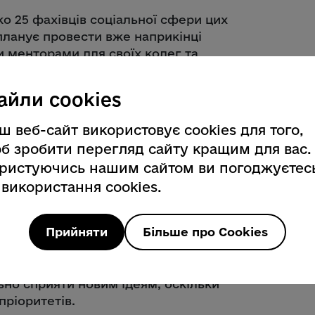
ко 25 фахівців соціальної сфери цих
планує провести вже наприкінці
ти менторами для своїх колег та
вів керівник проєкту П’єр Кутаз.
айли cookies
ш веб-сайт використовує cookies для того,
нтувати освітній курс потенційним
б зробити перегляд сайту кращим для вас.
граму відповідно до актуальних
ристуючись нашим сайтом ви погоджуєтес
Інклюзивно-ресурсний центр, центр
 використання cookies.
 допомоги дітям «Діва Марія» у
абілітаційний центр «Парасолька» у
ослуг у Камʼянському.
Прийняти
Більше про Cookies
перспективи розширення проєкту
ічної освіти. Керівництво
но сприяти новим ідеям, оскільки
пріоритетів.