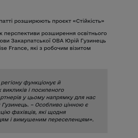
кож перспективи розширення освітнього
лови Закарпатської ОВА Юрій Гузинець
se France, які з робочим візитом
 регіону функціонує й
 викликів і посиленого
ртнерів у цьому напрямку для нас
й Гузинець. –
Особливо цінною є
цію фахівців, які щодня
цям і вимушеним переселенцям
».