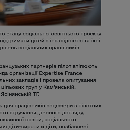
го етапу соціально-освітнього проєкту
підтримати дітей з інвалідністю та їхні
рівень соціальних працівників
ранцузьких партнерів пілот втілюють
нда організації Expertise France
льних закладів і провела опитування
цільових груп у Кам’янській,
 Ясінянській ТГ.
ь для працівників соцсфери з пілотних
ого втручання, денного догляду,
клюзивної освіти, соціального
ся діти-сироти й діти, позбавлені