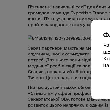
П’ятиденні навчальні сесії для близь
громадах команда Expertise France 
квітня. П’ять учасників зможуть ста
пройти закордонне стажування, розпо
Ф
На
Зараз партнери мають на меті презе
що
слухачам, щоб скорегувати його про
Ко
потреб. Для цього вони відвідають 
на
медичної реабілітації та паліативної
Сваляві, соціальний абілітаційно-ре
Тячеві і Центр надання соціальних п
Під час зустрічі також обговорили 
«Стійкість» у сфері професійно-техн
Закарпатської ОВА готове максималь
розвиток цього напрямку є одним із 