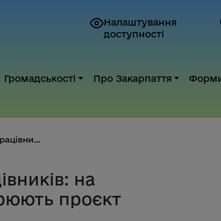
Налаштування
доступності
Громадськості
Про Закарпаття
Форм
Навчання соцпрацівників: на За...
вників: на
рюють проєкт