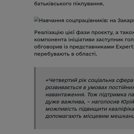
батьківського піклування.
Реалізацію цієї фази проєкту, а та
компонента ініціативи заступник го
обговорив із представниками Experti
перебувають в області.
«
Четвертий рік соціальна сфера
розвивається в умовах постійних
навантаження. Тож підтримка па
дуже важлива
, – наголосив Юрі
можливість підвищити кваліфіка
допомагають місцевим мешкан