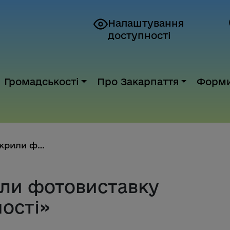
Налаштування
доступності
Громадськості
Про Закарпаття
Форм
В Ужгороді відкрили фотовистав...
или фотовиставку
ості»