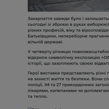
Закарпаття завжди було і залишаєть
сьогодні зі зброєю в руках виборюю
різних професій, віку та віросповіда
Батьківщини, непереборне прагненн
вільній державі.
У четверту річницю повномасштабно
відкрили символічну експозицію «Об
історії, що захоплюють своєю відваг
Герої виставки представляють різні 
на захисті життя та безпеки. Вони с
поліції, 94 та 27 прикордонних заго
лікарями, капеланами чи допомагають
та тепло.