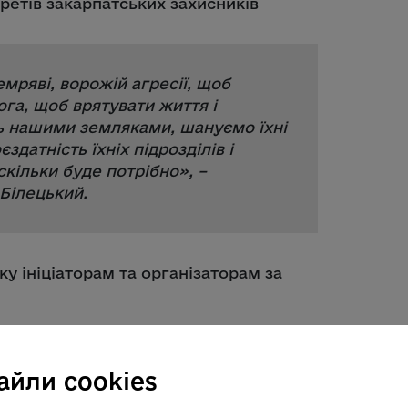
мряві, ворожій агресії, щоб
ога, щоб врятувати життя і
 нашими земляками, шануємо їхні
здатність їхніх підрозділів і
скільки буде потрібно
», –
Білецький.
у ініціаторам та організаторам за
ротьба триває і в неї – людське
айли cookies