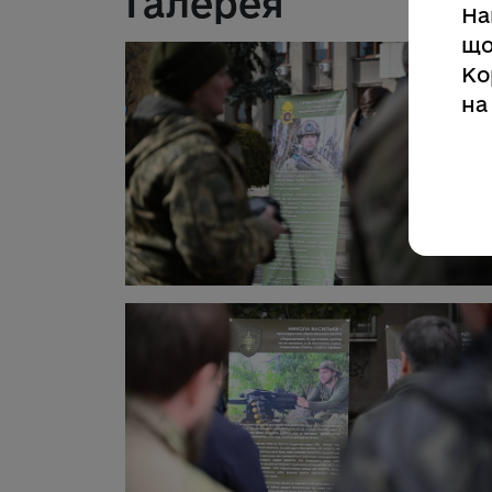
Галерея
На
що
Ко
на