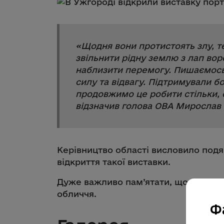
«
Щодня вони протистоять злу, те
звільнити рідну землю з лап вор
наблизити перемогу. Пишаємось
силу та відвагу. Підтримували боє
продовжимо це робити стільки, 
відзначив голова ОВА Мирослав 
Керівництво області висловило подяк
відкриття такої виставки.
Дуже важливо пам’ятати, що наша бо
обличчя.
Ф