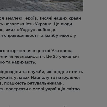
ся землею Героїв. Тисячі наших краян
ть незалежність України. Це люди
нь, яких об’єднує любов до
я справедливості та майбутнього у
го вторгнення в центрі Ужгорода
личчя незламності». Це 23 унікальні
ою та надихають.
підрозділи та служби, які щодня стоять
лужать у лавах Нацполу та патрульної
нів, працюють рятувальниками,
 повертати в оселі українців світло