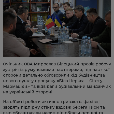
Очільник ОВА Мирослав Білецький провів робочу
зустріч із румунськими партнерами, під час якої
сторони детально обговорили хід будівництва
нового пункту пропуску «Біла Церква – Сігету
Мармацієй» та відвідали будівельний майданчик
на українській стороні.
На об’єкті роботи активно тривають: фахівці
зводять підпірну стінку вздовж берега Тиси та
вже облаштували насип під обʼєкти першої та