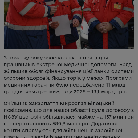
З початку року зросла оплата праці для
працівників екстреної медичної допомоги. Уряд
збільшив обсяг фінансування цієї ланки системи
охорони здоров’я. Якщо торік у межах Програми
медичних гарантій було передбачено 11 млрд
грн для «екстренки», то у 2026 – 13,1 млрд грн.
Очільник Закарпаття Мирослав Білецький
повідомив, що для нашої області сума договору з
НСЗУ цьогоріч збільшилася майже на 157 млн грн
і тепер становить 589,8 млн грн. Додаткові
кошти спрямують для збільшення заробітної
плати 126 лікарів із медицини невідкладних