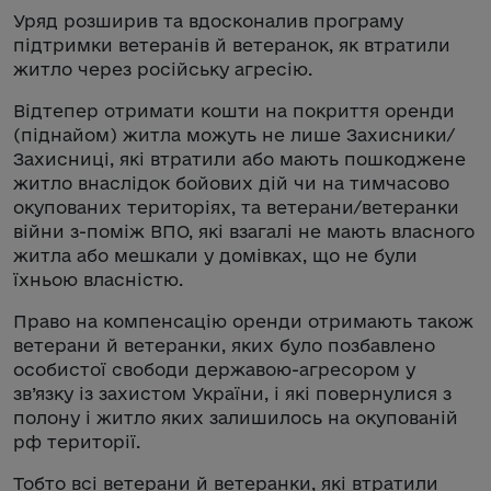
Уряд розширив та вдосконалив програму
підтримки ветеранів й ветеранок, як втратили
житло через російську агресію.
Відтепер отримати кошти на покриття оренди
(піднайом) житла можуть не лише Захисники/
Захисниці, які втратили або мають пошкоджене
житло внаслідок бойових дій чи на тимчасово
окупованих територіях, та ветерани/ветеранки
війни з-поміж ВПО, які взагалі не мають власного
житла або мешкали у домівках, що не були
їхньою власністю.
Право на компенсацію оренди отримають також
ветерани й ветеранки, яких було позбавлено
особистої свободи державою-агресором у
зв’язку із захистом України, і які повернулися з
полону і житло яких залишилось на окупованій
рф території.
Тобто всі ветерани й ветеранки, які втратили