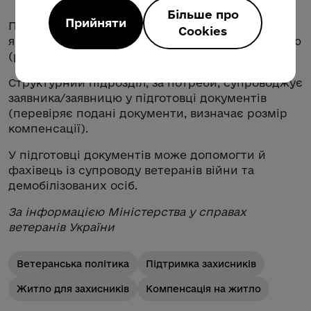
Більше про
Прийняти
Подати заяву на отримання компенсації можна
Cookies
як особисто, так і відправити документи поштою
(рекомендованим листом).
Структурний підрозділ, за потреби, супроводжує
заявника/заявницю у підготовці документів
(перевіряє подані документи, визначає розмір
компенсації).
У підготовці документів може допомогти й
фахівець із супроводу ветеранів війни та
демобілізованих осіб.
За інформацією Міністерства у справах
ветеранів України
Ветеранська політика
Підтримка захисників
Житло для захисників
Компенсація на житло