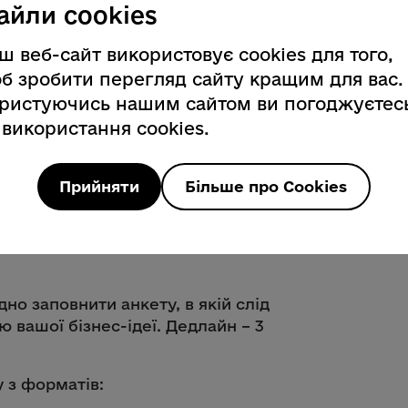
айли cookies
ь гранти на суму 100 тисяч гривень.
ш веб-сайт використовує cookies для того,
б зробити перегляд сайту кращим для вас.
ристуючись нашим сайтом ви погоджуєтес
 або мікробізнес в агросфері та
 використання cookies.
гротехнології, агротуризм,
, органічна продукція, очищення води
Прийняти
Більше про Cookies
несу в агросфері або суміжній з нуля;
но заповнити анкету, в якій слід
 вашої бізнес-ідеї. Дедлайн – 3
 з форматів: