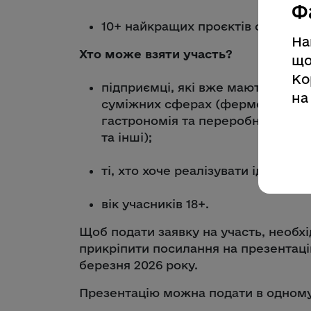
Ф
10+ найкращих проєктів отримают
На
Хто може взяти участь?
що
Ко
підприємці, які вже мають малий
на
суміжних сферах (фермерство, а
гастрономія та переробна сфера
та інші);
ті, хто хоче реалізувати ідею біз
вік учасників 18+.
Щоб подати заявку на участь, необхід
прикріпити посилання на презентацію
березня 2026 року.
Презентацію можна подати в одному