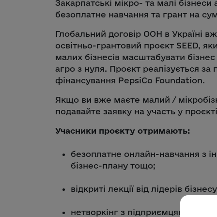
Закарпатські мікро- та малі бізнес
безоплатне навчання та грант на сум
Глобальний договір ООН в Україні вж
освітньо-грантовий проєкт SEED, як
малих бізнесів масштабувати бізнес
агро з нуля. Проєкт реалізується за 
фінансування PepsiCo Foundation.
Якщо ви вже маєте малий / мікробіз
подавайте заявку на участь у проєкті
Учасники проєкту отримають:
безоплатне онлайн-навчання з ін
бізнес-плану тощо;
відкриті лекції від лідерів бізнесу
нетворкінг з підприємцями з усіє