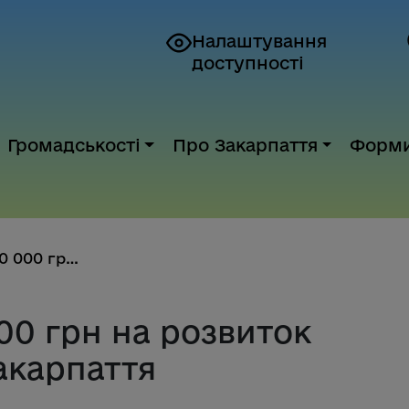
Налаштування
доступності
Громадськості
Про Закарпаття
Форм
Навчання та 100 000 грн на роз...
00 грн на розвиток
акарпаття