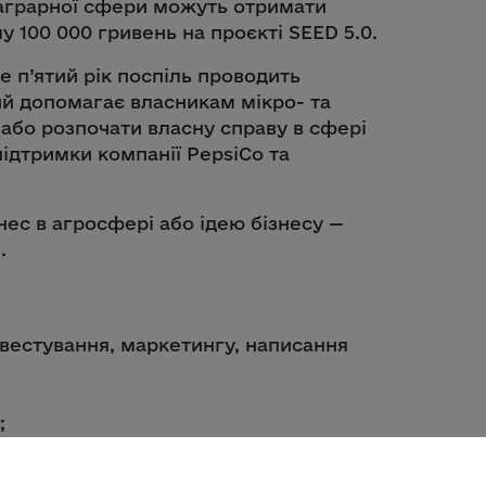
и аграрної сфери можуть отримати
у 100 000 гривень на проєкті SEED 5.0.
е п’ятий рік поспіль проводить
ий допомагає власникам мікро- та
 або розпочати власну справу в сфері
підтримки компанії PepsiCo та
нес в агросфері або ідею бізнесу —
.
вестування, маркетингу, написання
;
ї України;