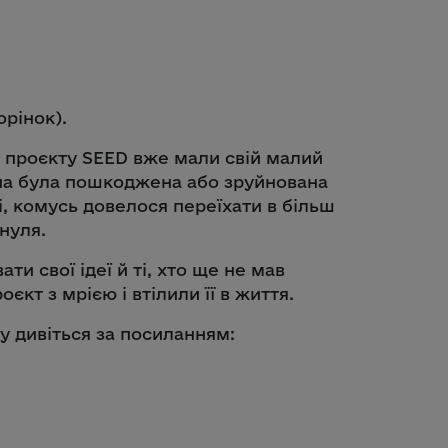
орінок).
ь проєкту SEED вже мали свій малий
ина була пошкоджена або зруйнована
ні, комусь довелося переїхати в більш
нуля.
и свої ідеї й ті, хто ще не мав
єкт з мрією і втілили її в життя.
у дивіться за посиланням: