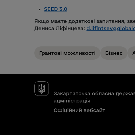
SEED 3.0
Якщо маєте додаткові запитання, зв
Дениса Ліфінцева:
d.lifintsev@globa
Грантові можливості
Бізнес
Закарпатська обласна держа
адміністрація
Офіційний вебсайт