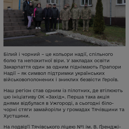
Білий і чорний – це кольори надії, спільного
болю та непохитної віри. У закладах освіти
Закарпаття один за одним піднімають Прапори
Надії – як символ підтримки українських
військовополонених і зниклих безвісти Героїв.
Наш регіон став одним із пілотних, де втілюють
цю ініціативу ОК «Захід». Перша така акція
днями відбулася в Ужгороді, а сьогодні біло-
чорні стяги замайоріли у громадах Тячівщини та
Хустщини.
На подвір’ї Тячівського ліцею №1 ім. В. Ґренджі-