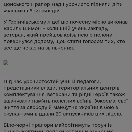
Донського Прапор Надії урочисто підняли діти
учасників бойових дій.
У Горінчівському ліцеї цю почесну місію виконав
Василь Шимон – колишній учень закладу,
ветеран, який пройшов крізь пекло полону і
повернувся додому, щоб стати голосом тих, хто
все ще чекає на звільнення.
Під час урочистостей учні й педагоги,
представники влади, територіальних центрів
комплектування, ветерани та рідні Героїв також
вшанували памʼять полеглих воїнів. Зокрема, свої
життя за свободу й майбутнє України в бою з
окупантами віддали 20 випускників цих ліцеїв.
Біло-чорні прапори майорітимуть поруч із
синьо-жовтими, допоки останній захисник і