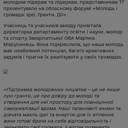
молодим лідерам та лідеркам, представникам ТГ
презентували на обласному форумі «Молодь і
громада: Ідеї. Гранти. Дії».
Учасниць та учасників заходу привітала
директорка департаменту освіти і науки, молоді
та спорту Закарпатської ОВА Мар’яна
Марусинець. Вона підкреслила, що наша молодь
має неабиякий потенціал, багато креативних
задумів і прагне їх реалізувати у своїх громадах.
«
Підтримка молодіжних ініціатив – це не лише
про гранти, це про довіру до молоді та
створення для неї простору для повноцінної
самореалізації вдома. Наші талановиті юнаки та
дівчата мають ідеї та енергію для їх втілення,
вони готові брати на себе відповідальність і
змінювати свої громади, а відтак розвивати